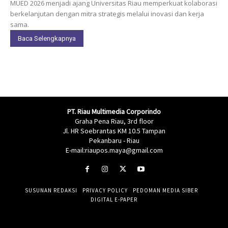
MUED 2026 menjadi ajang Universitas Riau memperkuat kolaborasi
berkelanjutan dengan mitra strategis melalui inovasi dan kerja
sama.
Baca Selengkapnya
PT. Riau Multimedia Corporindo
Graha Pena Riau, 3rd floor
Jl. HR Soebrantas KM 10.5 Tampan
Pekanbaru - Riau
E-mail:riaupos.maya@gmail.com
SUSUNAN REDAKSI
PRIVACY POLICY
PEDOMAN MEDIA SIBER
DIGITAL E-PAPER