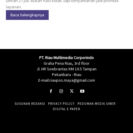
umrah 21 Juli. Bukan nasi kotak, tapi kenyamanan jadi prioritas
layanan.
Baca Selengkapnya
PT. Riau Multimedia Corporindo
Graha Pena Riau, 3rd floor
Jl. HR Soebrantas KM 10.5 Tampan
Pekanbaru - Riau
E-mail:riaupos.maya@gmail.com
SUSUNAN REDAKSI
PRIVACY POLICY
PEDOMAN MEDIA SIBER
DIGITAL E-PAPER