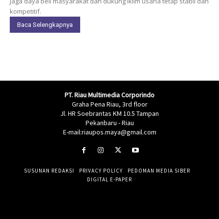
jaga daya beli masyarakat dan dukung iklim usaha tetap stabil dan
kompetitif.
Baca Selengkapnya
PT. Riau Multimedia Corporindo
Graha Pena Riau, 3rd floor
Jl. HR Soebrantas KM 10.5 Tampan
Pekanbaru - Riau
E-mail:riaupos.maya@gmail.com
SUSUNAN REDAKSI
PRIVACY POLICY
PEDOMAN MEDIA SIBER
DIGITAL E-PAPER