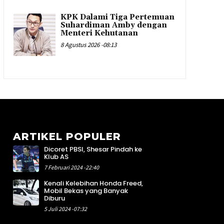
KPK Dalami Tiga Pertemuan
Suhardiman Amby dengan
Menteri Kehutanan
8 Agustus 2026 -08:13
ARTIKEL POPULER
Dicoret PBSI, Shesar Pindah ke
9
Klub AS
1
7 Februari 2024 -22:40
3
Kenali Kelebihan Honda Freed,
2
Mobil Bekas yang Banyak
1
Diburu
4
5 Juli 2024 -07:32