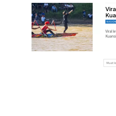
Vira
Kua
NASIO
Viral 
Kuansi
Muat l