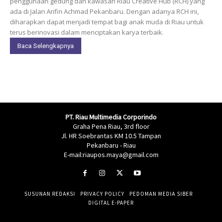
penggunaan gedung dan kawasan Riau Creative Hub (RCH) yang
ada di Jalan Arifin Achmad Pekanbaru. Dengan adanya RCH ini,
diharapkan dapat menjadi tempat bagi anak muda di Riau untuk
terus berinovasi dalam menciptakan karya terbaik.
Baca Selengkapnya
PT. Riau Multimedia Corporindo
Graha Pena Riau, 3rd floor
Jl. HR Soebrantas KM 10.5 Tampan
Pekanbaru - Riau
E-mail:riaupos.maya@gmail.com
SUSUNAN REDAKSI
PRIVACY POLICY
PEDOMAN MEDIA SIBER
DIGITAL E-PAPER