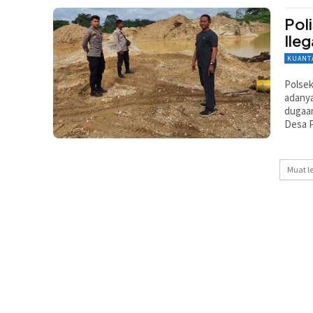
Pol
Ileg
KUANT
Polsek
adanya
dugaan
Desa P
Muat l