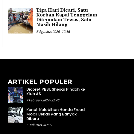
Tiga Hari Dicari, Satu
Korban Kapal Tenggelam
Ditemukan Tewas, Satu
Masih Hilang
6 Agustus 2026 -12:16
ARTIKEL POPULER
Dicoret PBSI, Shesar Pindah ke
5
Klub AS
9
7 Februari 2024 -22:40
0
Kenali Kelebihan Honda Freed,
6
Mobil Bekas yang Banyak
0
Diburu
9
5 Juli 2024 -07:32