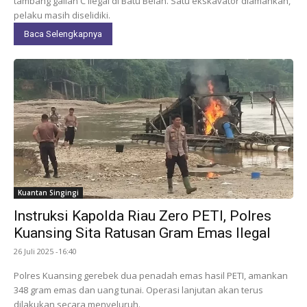
tambang galian C ilegal di Batu Belah. Satu ekskavator diamankan,
pelaku masih diselidiki.
Baca Selengkapnya
Kuantan Singingi
Instruksi Kapolda Riau Zero PETI, Polres
Kuansing Sita Ratusan Gram Emas Ilegal
26 Juli 2025 -16:40
Polres Kuansing gerebek dua penadah emas hasil PETI, amankan
348 gram emas dan uang tunai. Operasi lanjutan akan terus
dilakukan secara menyeluruh.