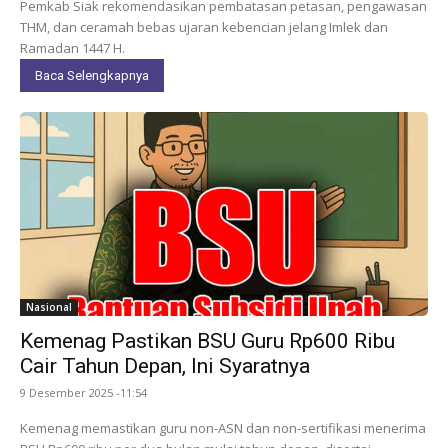
Pemkab Siak rekomendasikan pembatasan petasan, pengawasan
THM, dan ceramah bebas ujaran kebencian jelang Imlek dan
Ramadan 1447 H.
Baca Selengkapnya
Nasional
Kemenag Pastikan BSU Guru Rp600 Ribu
Cair Tahun Depan, Ini Syaratnya
9 Desember 2025 -11:54
Kemenag memastikan guru non-ASN dan non-sertifikasi menerima