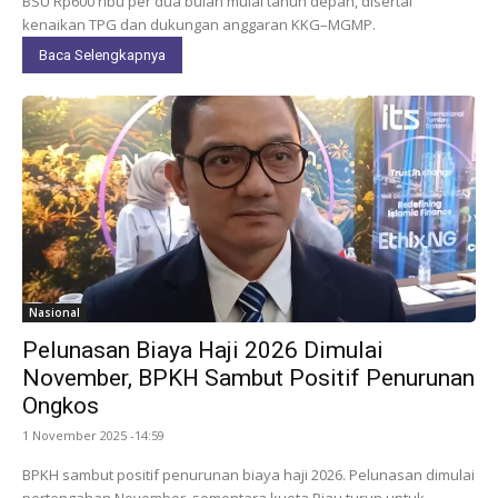
BSU Rp600 ribu per dua bulan mulai tahun depan, disertai
kenaikan TPG dan dukungan anggaran KKG–MGMP.
Baca Selengkapnya
Nasional
Pelunasan Biaya Haji 2026 Dimulai
November, BPKH Sambut Positif Penurunan
Ongkos
1 November 2025 -14:59
BPKH sambut positif penurunan biaya haji 2026. Pelunasan dimulai
pertengahan November, sementara kuota Riau turun untuk