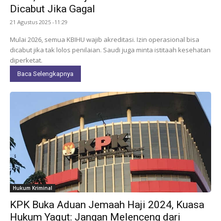
Dicabut Jika Gagal
21 Agustus 2025 -11:29
Mulai 2026, semua KBIHU wajib akreditasi. Izin operasional bisa
dicabut jika tak lolos penilaian. Saudi juga minta istitaah kesehatan
diperketat.
Baca Selengkapnya
Hukum Kriminal
KPK Buka Aduan Jemaah Haji 2024, Kuasa
Hukum Yaqut: Jangan Melenceng dari