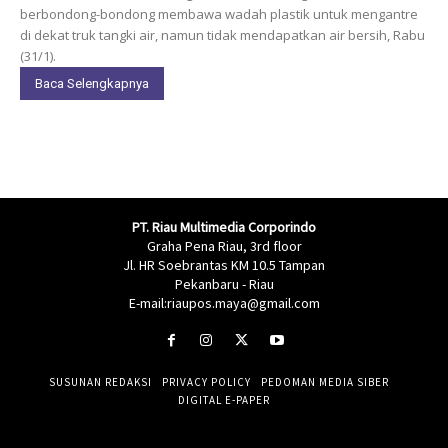
berbondong-bondong membawa wadah plastik untuk mengantre
di dekat truk tangki air, namun tidak mendapatkan air bersih, Rabu
(31/1).
Baca Selengkapnya
PT. Riau Multimedia Corporindo
Graha Pena Riau, 3rd floor
Jl. HR Soebrantas KM 10.5 Tampan
Pekanbaru - Riau
E-mail:riaupos.maya@gmail.com
SUSUNAN REDAKSI
PRIVACY POLICY
PEDOMAN MEDIA SIBER
DIGITAL E-PAPER