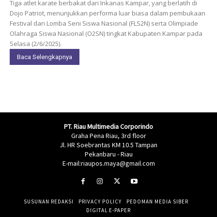
Tiga atlet karate berbakat dari Inkanas Kampar, yang berlatih di
Dojo Patriot, menunjukkan performa luar biasa dalam pembukaan
Festival dan Lomba Seni Siswa Nasional (FLS2N) serta Olimpiade
Olahraga Siswa Nasional (O2SN) tingkat Kabupaten Kampar pada
Selasa (2/6/2025).
Baca Selengkapnya
PT. Riau Multimedia Corporindo
Graha Pena Riau, 3rd floor
Jl. HR Soebrantas KM 10.5 Tampan
Pekanbaru - Riau
E-mail:riaupos.maya@gmail.com
SUSUNAN REDAKSI
PRIVACY POLICY
PEDOMAN MEDIA SIBER
DIGITAL E-PAPER