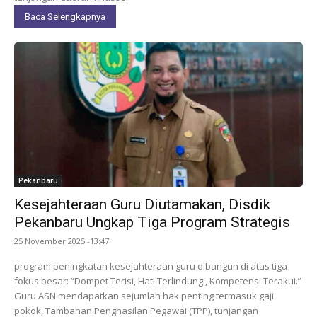
Baca Selengkapnya
Pekanbaru
Kesejahteraan Guru Diutamakan, Disdik
Pekanbaru Ungkap Tiga Program Strategis
25 November 2025 -13:47
program peningkatan kesejahteraan guru dibangun di atas tiga
fokus besar: “Dompet Terisi, Hati Terlindungi, Kompetensi Terakui.”
Guru ASN mendapatkan sejumlah hak penting termasuk gaji
pokok, Tambahan Penghasilan Pegawai (TPP), tunjangan