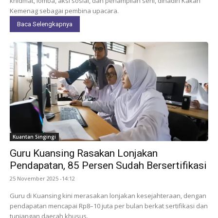
khidmat, lomba, aksi sosial, dan penampilan seni, dihadiri Kakan
Kemenag sebagai pembina upacara.
Baca Selengkapnya
Kuantan Singingi
Guru Kuansing Rasakan Lonjakan
Pendapatan, 85 Persen Sudah Bersertifikasi
25 November 2025 -14:12
Guru di Kuansing kini merasakan lonjakan kesejahteraan, dengan
pendapatan mencapai Rp8–10 juta per bulan berkat sertifikasi dan
tunjangan daerah khusus.