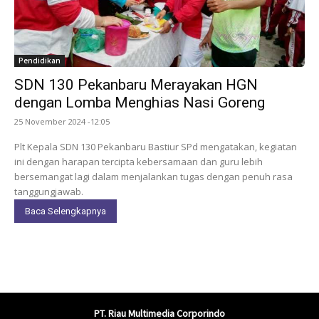
Pendidikan
SDN 130 Pekanbaru Merayakan HGN
dengan Lomba Menghias Nasi Goreng
25 November 2024 -12:05
Plt Kepala SDN 130 Pekanbaru Bastiur SPd mengatakan, kegiatan
ini dengan harapan tercipta kebersamaan dan guru lebih
bersemangat lagi dalam menjalankan tugas dengan penuh rasa
tanggungjawab.
Baca Selengkapnya
PT. Riau Multimedia Corporindo