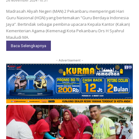
26 November 2024 -10:31
Madrasah Aliyah Negeri (MAN) 2 Pekanbaru memperingati Hari
Guru Nasional (HGN) yang bertemakan “Guru Berdaya Indonesia
Jaya”. Bertindak sebagai pembina upacara Kepala Kantor (Kakan)
Kementerian Agama (Kemenag) Kota Pekanbaru Drs H Syahrul
Mauludi MA.
Baca Selengkapnya
- Advertisement -