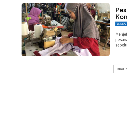
Pes
Kon
EKONO
Menjel
pesana
sebel
Muat l