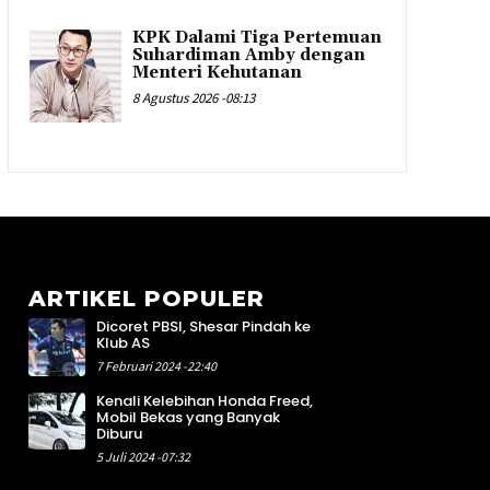
KPK Dalami Tiga Pertemuan
Suhardiman Amby dengan
Menteri Kehutanan
8 Agustus 2026 -08:13
ARTIKEL POPULER
Dicoret PBSI, Shesar Pindah ke
8
Klub AS
4
7 Februari 2024 -22:40
5
Kenali Kelebihan Honda Freed,
4
Mobil Bekas yang Banyak
4
Diburu
1
5 Juli 2024 -07:32