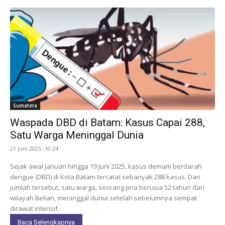
Sumatera
Waspada DBD di Batam: Kasus Capai 288,
Satu Warga Meninggal Dunia
21 Juni 2025 -10:24
Sejak awal Januari hingga 19 Juni 2025, kasus demam berdarah
dengue (DBD) di Kota Batam tercatat sebanyak 288 kasus. Dari
jumlah tersebut, satu warga, seorang pria berusia 52 tahun dari
wilayah Belian, meninggal dunia setelah sebelumnya sempat
dirawat intensif.
Baca Selengkapnya