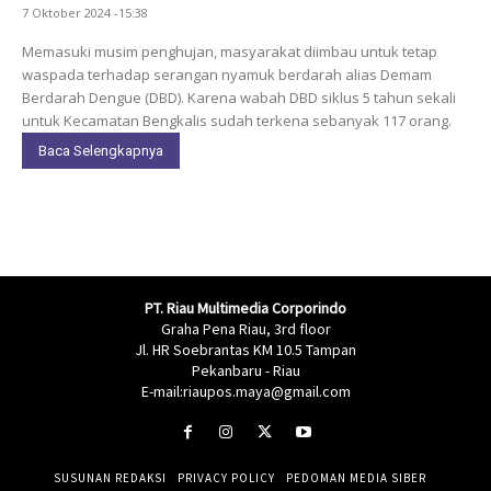
7 Oktober 2024 -15:38
Memasuki musim penghujan, masyarakat diimbau untuk tetap
waspada terhadap serangan nyamuk berdarah alias Demam
Berdarah Dengue (DBD). Karena wabah DBD siklus 5 tahun sekali
untuk Kecamatan Bengkalis sudah terkena sebanyak 117 orang.
Baca Selengkapnya
PT. Riau Multimedia Corporindo
Graha Pena Riau, 3rd floor
Jl. HR Soebrantas KM 10.5 Tampan
Pekanbaru - Riau
E-mail:riaupos.maya@gmail.com
SUSUNAN REDAKSI
PRIVACY POLICY
PEDOMAN MEDIA SIBER