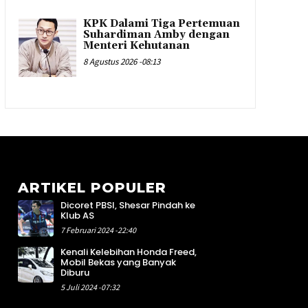
KPK Dalami Tiga Pertemuan
Suhardiman Amby dengan
Menteri Kehutanan
8 Agustus 2026 -08:13
ARTIKEL POPULER
Dicoret PBSI, Shesar Pindah ke
8
Klub AS
4
7 Februari 2024 -22:40
5
Kenali Kelebihan Honda Freed,
4
Mobil Bekas yang Banyak
4
Diburu
1
5 Juli 2024 -07:32