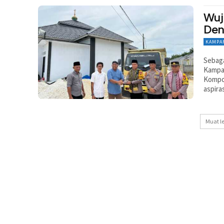
Wuj
Den
KAMPA
Sebaga
Kampar
Kompol
aspira
Muat l