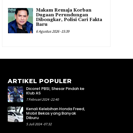
Makam Remaja Korban
Dugaan Perundungan
Dibongkar, Polisi Cari Fakta
Baru
6 Agustus 2026 -15:39
ARTIKEL POPULER
Dicoret PBSI, Shesar Pindah ke
2
Klub AS
4
7 Februari 2024 -22:40
4
Kenali Kelebihan Honda Freed,
6
Mobil Bekas yang Banyak
8
Diburu
1
5 Juli 2024 -07:32