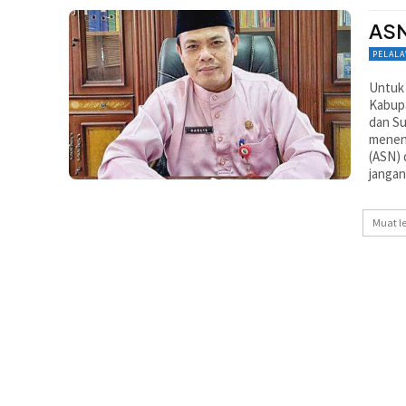
ASN
PELAL
Untuk 
Kabup
dan S
menent
(ASN) 
jangan
Muat l