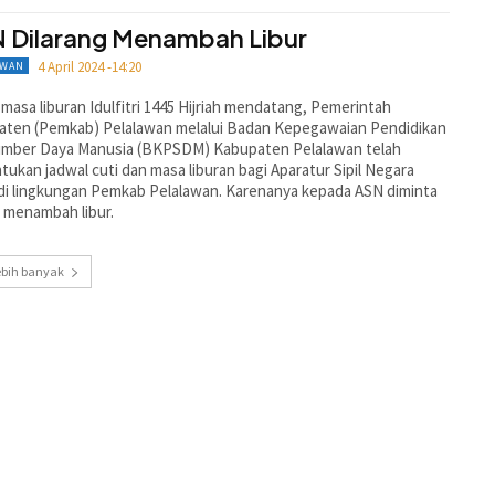
 Dilarang Menambah Libur
4 April 2024 -14:20
AWAN
masa liburan Idulfitri 1445 Hijriah mendatang, Pemerintah
aten (Pemkab) Pelalawan melalui Badan Kepegawaian Pendidikan
umber Daya Manusia (BKPSDM) Kabupaten Pelalawan telah
ukan jadwal cuti dan masa liburan bagi Aparatur Sipil Negara
di lingkungan Pemkab Pelalawan. Karenanya kepada ASN diminta
 menambah libur.
ebih banyak