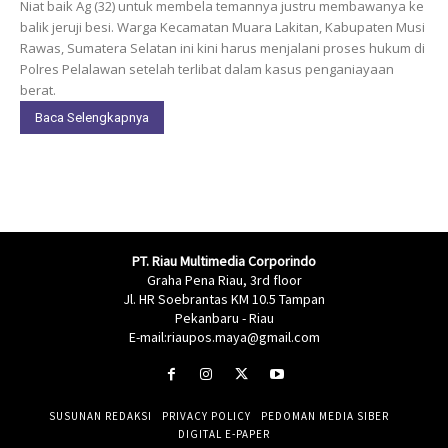
Niat baik Ag (32) untuk membela temannya justru membawanya ke
balik jeruji besi. Warga Kecamatan Muara Lakitan, Kabupaten Musi
Rawas, Sumatera Selatan ini kini harus menjalani proses hukum di
Polres Pelalawan setelah terlibat dalam kasus penganiayaan
berat.
Baca Selengkapnya
PT. Riau Multimedia Corporindo
Graha Pena Riau, 3rd floor
Jl. HR Soebrantas KM 10.5 Tampan
Pekanbaru - Riau
E-mail:riaupos.maya@gmail.com
SUSUNAN REDAKSI
PRIVACY POLICY
PEDOMAN MEDIA SIBER
DIGITAL E-PAPER