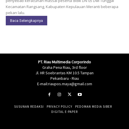
penyebab keracunan massal peserta didik DN 05 Dwi Tunggal
Kecamatan Rangsang, Kabupaten Kepulauan Meranti beberapa
pekan lalu.
Baca Selengkapnya
PT. Riau Multimedia Corporindo
Graha Pena Riau, 3rd floor
Jl. HR Soebrantas KM 10.5 Tampan
Pekanbaru - Riau
E-mail:riaupos.maya@gmail.com
SUSUNAN REDAKSI
PRIVACY POLICY
PEDOMAN MEDIA SIBER
DIGITAL E-PAPER