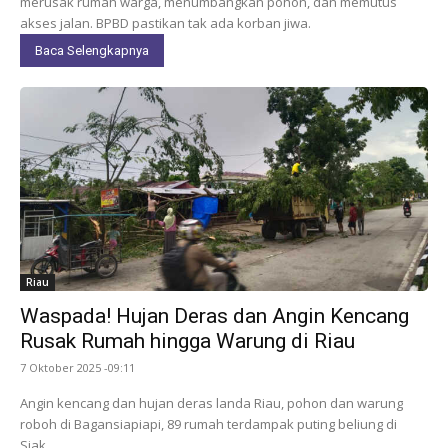
merusak rumah warga, menumbangkan pohon, dan memutus
akses jalan. BPBD pastikan tak ada korban jiwa.
Baca Selengkapnya
Riau
Waspada! Hujan Deras dan Angin Kencang
Rusak Rumah hingga Warung di Riau
7 Oktober 2025 -09:11
Angin kencang dan hujan deras landa Riau, pohon dan warung
roboh di Bagansiapiapi, 89 rumah terdampak puting beliung di
Siak.