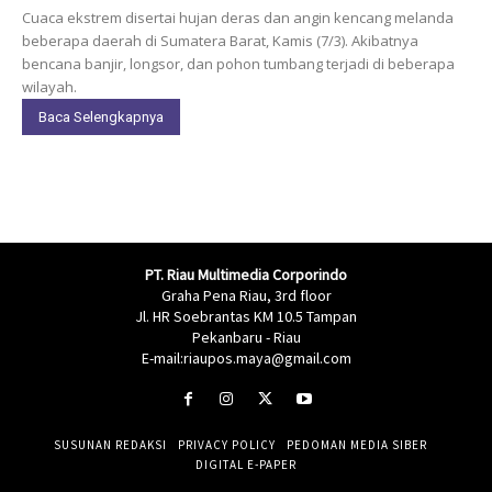
Cuaca ekstrem disertai hujan deras dan angin kencang melanda
beberapa daerah di Sumatera Barat, Kamis (7/3). Akibatnya
bencana banjir, longsor, dan pohon tumbang terjadi di beberapa
wilayah.
Baca Selengkapnya
PT. Riau Multimedia Corporindo
Graha Pena Riau, 3rd floor
Jl. HR Soebrantas KM 10.5 Tampan
Pekanbaru - Riau
E-mail:riaupos.maya@gmail.com
SUSUNAN REDAKSI
PRIVACY POLICY
PEDOMAN MEDIA SIBER
DIGITAL E-PAPER