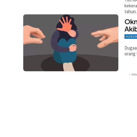
kekera
tahun.
Okn
Aki
HUKUM
Dugaan
orang 
- Adv