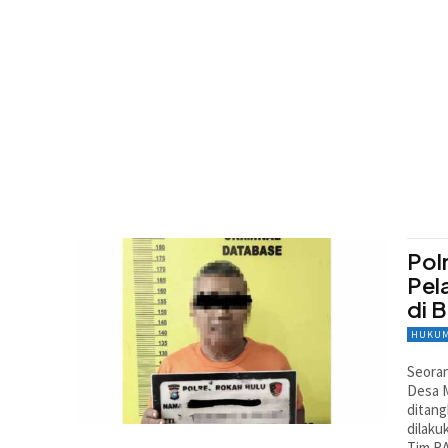
Pol
Pel
di 
HUKUM
Seorang
Desa 
ditang
dilaku
Tim RA