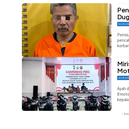
Pen
Dug
HUKUM
Pensiu
pencab
korban
Miri
Mot
HUKUM
Ayah d
8 moto
kepala
- Adv