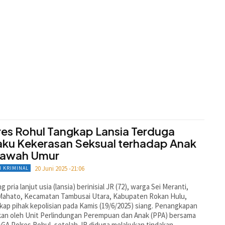
res Rohul Tangkap Lansia Terduga
aku Kekerasan Seksual terhadap Anak
Bawah Umur
20 Juni 2025 -21:06
 KRIMINAL
 pria lanjut usia (lansia) berinisial JR (72), warga Sei Meranti,
Mahato, Kecamatan Tambusai Utara, Kabupaten Rokan Hulu,
kap pihak kepolisian pada Kamis (19/6/2025) siang. Penangkapan
kan oleh Unit Perlindungan Perempuan dan Anak (PPA) bersama
GA Polres Rohul, setelah JR diduga melakukan tindakan