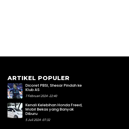
ARTIKEL POPULER
Dicoret PBSI, Shesar Pindah ke
2
Klub AS
4
7 Februari 2024 -22:40
4
Kenali Kelebihan Honda Freed,
7
Mobil Bekas yang Banyak
8
Diburu
1
5 Juli 2024 -07:32