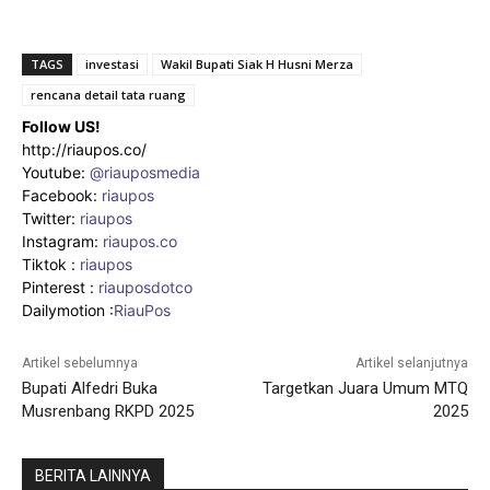
TAGS
investasi
Wakil Bupati Siak H Husni Merza
rencana detail tata ruang
Follow US!
http://riaupos.co/
Youtube:
@riauposmedia
Facebook:
riaupos
Twitter:
riaupos
Instagram:
riaupos.co
Tiktok :
riaupos
Pinterest :
riauposdotco
Dailymotion :
RiauPos
Artikel sebelumnya
Artikel selanjutnya
Bupati Alfedri Buka
Targetkan Juara Umum MTQ
Musrenbang RKPD 2025
2025
BERITA LAINNYA