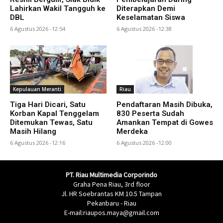
Lahirkan Wakil Tangguh ke
Diterapkan Demi
DBL
Keselamatan Siswa
6 Agustus 2026 -12:54
6 Agustus 2026 -12:38
Kepulauan Meranti
Riau
Tiga Hari Dicari, Satu
Pendaftaran Masih Dibuka,
Korban Kapal Tenggelam
830 Peserta Sudah
Ditemukan Tewas, Satu
Amankan Tempat di Gowes
Masih Hilang
Merdeka
6 Agustus 2026 -12:16
6 Agustus 2026 -12:00
PT. Riau Multimedia Corporindo
Graha Pena Riau, 3rd floor
Jl. HR Soebrantas KM 10.5 Tampan
Pekanbaru - Riau
E-mail:riaupos.maya@gmail.com