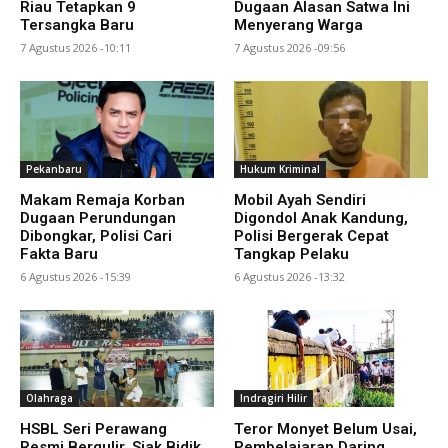
Riau Tetapkan 9
Dugaan Alasan Satwa Ini
Tersangka Baru
Menyerang Warga
7 Agustus 2026 -10:11
7 Agustus 2026 -09:56
Pekanbaru
Hukum Kriminal
Makam Remaja Korban
Mobil Ayah Sendiri
Dugaan Perundungan
Digondol Anak Kandung,
Dibongkar, Polisi Cari
Polisi Bergerak Cepat
Fakta Baru
Tangkap Pelaku
6 Agustus 2026 -15:39
6 Agustus 2026 -13:32
Olahraga
Indragiri Hilir
HSBL Seri Perawang
Teror Monyet Belum Usai,
Resmi Bergulir, Siak Bidik
Pembelajaran Daring