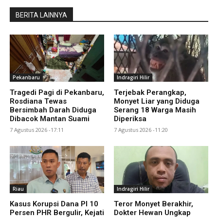
BERITA LAINNYA
Pekanbaru
Indragiri Hilir
Tragedi Pagi di Pekanbaru,
Terjebak Perangkap,
Rosdiana Tewas
Monyet Liar yang Diduga
Bersimbah Darah Diduga
Serang 18 Warga Masih
Dibacok Mantan Suami
Diperiksa
7 Agustus 2026 -17:11
7 Agustus 2026 -11:20
Riau
Indragiri Hilir
Kasus Korupsi Dana PI 10
Teror Monyet Berakhir,
Persen PHR Bergulir, Kejati
Dokter Hewan Ungkap