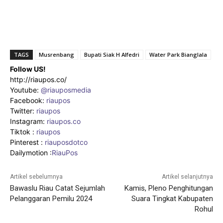
TAGS
Musrenbang
Bupati Siak H Alfedri
Water Park Bianglala
Follow US!
http://riaupos.co/
Youtube:
@riauposmedia
Facebook:
riaupos
Twitter:
riaupos
Instagram:
riaupos.co
Tiktok :
riaupos
Pinterest :
riauposdotco
Dailymotion :
RiauPos
Artikel sebelumnya
Artikel selanjutnya
Bawaslu Riau Catat Sejumlah
Kamis, Pleno Penghitungan
Pelanggaran Pemilu 2024
Suara Tingkat Kabupaten
Rohul