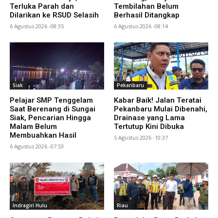
Terluka Parah dan
Tembilahan Belum
Dilarikan ke RSUD Selasih
Berhasil Ditangkap
6 Agustus 2026 -08:35
6 Agustus 2026 -08:14
Siak
Pekanbaru
Pelajar SMP Tenggelam
Kabar Baik! Jalan Teratai
Saat Berenang di Sungai
Pekanbaru Mulai Dibenahi,
Siak, Pencarian Hingga
Drainase yang Lama
Malam Belum
Tertutup Kini Dibuka
Membuahkan Hasil
5 Agustus 2026 -10:37
6 Agustus 2026 -07:53
Indragiri Hulu
Riau