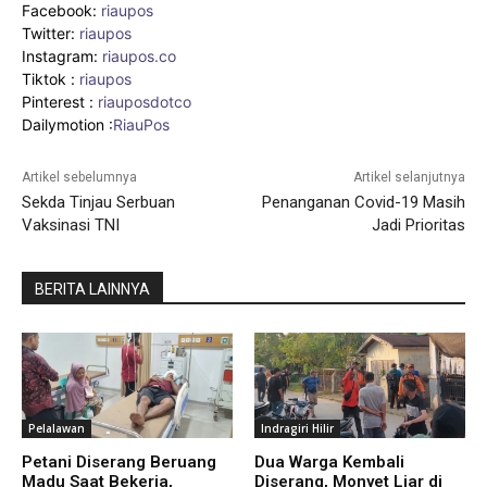
Facebook:
riaupos
Twitter:
riaupos
Instagram:
riaupos.co
Tiktok :
riaupos
Pinterest :
riauposdotco
Dailymotion :
RiauPos
Artikel sebelumnya
Artikel selanjutnya
Sekda Tinjau Serbuan
Penanganan Covid-19 Masih
Vaksinasi TNI
Jadi Prioritas
BERITA LAINNYA
Pelalawan
Indragiri Hilir
Petani Diserang Beruang
Dua Warga Kembali
Madu Saat Bekerja,
Diserang, Monyet Liar di