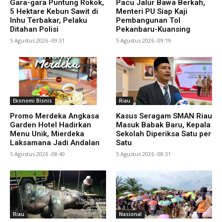
Gara-gara Puntung Rokok,
Pacu Jalur Bawa Berkah,
5 Hektare Kebun Sawit di
Menteri PU Siap Kaji
Inhu Terbakar, Pelaku
Pembangunan Tol
Ditahan Polisi
Pekanbaru-Kuansing
5 Agustus 2026 -09:31
5 Agustus 2026 -09:19
Ekonomi Bisnis
Riau
Promo Merdeka Angkasa
Kasus Seragam SMAN Riau
Garden Hotel Hadirkan
Masuk Babak Baru, Kepala
Menu Unik, Mierdeka
Sekolah Diperiksa Satu per
Laksamana Jadi Andalan
Satu
5 Agustus 2026 -08:40
5 Agustus 2026 -08:31
Riau
Nasional