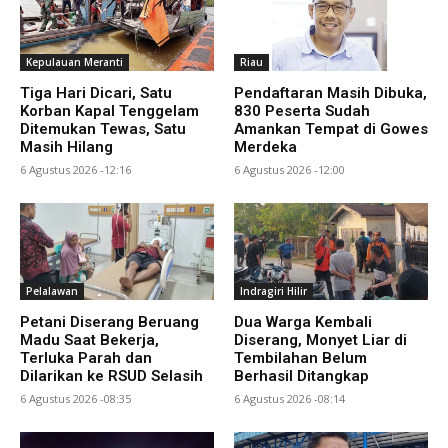
Kepulauan Meranti
Riau
Tiga Hari Dicari, Satu
Pendaftaran Masih Dibuka,
Korban Kapal Tenggelam
830 Peserta Sudah
Ditemukan Tewas, Satu
Amankan Tempat di Gowes
Masih Hilang
Merdeka
6 Agustus 2026 -12:16
6 Agustus 2026 -12:00
Pelalawan
Indragiri Hilir
Petani Diserang Beruang
Dua Warga Kembali
Madu Saat Bekerja,
Diserang, Monyet Liar di
Terluka Parah dan
Tembilahan Belum
Dilarikan ke RSUD Selasih
Berhasil Ditangkap
6 Agustus 2026 -08:35
6 Agustus 2026 -08:14