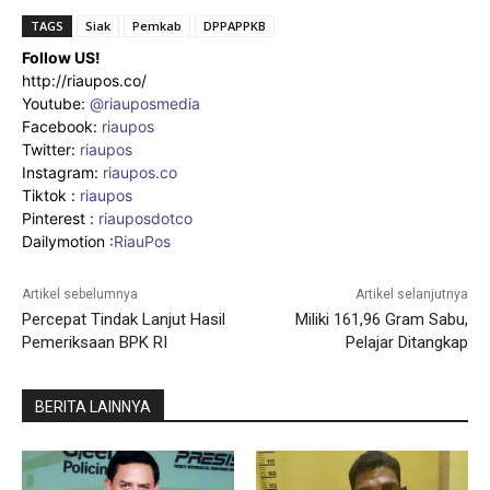
TAGS
Siak
Pemkab
DPPAPPKB
Follow US!
http://riaupos.co/
Youtube:
@riauposmedia
Facebook:
riaupos
Twitter:
riaupos
Instagram:
riaupos.co
Tiktok :
riaupos
Pinterest :
riauposdotco
Dailymotion :
RiauPos
Artikel sebelumnya
Artikel selanjutnya
Percepat Tindak Lanjut Hasil
Miliki 161,96 Gram Sabu,
Pemeriksaan BPK RI
Pelajar Ditangkap
BERITA LAINNYA