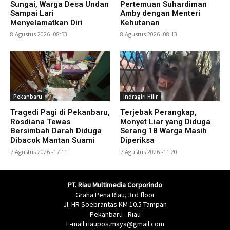
Sungai, Warga Desa Undan
Pertemuan Suhardiman
Sampai Lari
Amby dengan Menteri
Menyelamatkan Diri
Kehutanan
8 Agustus 2026 -08:53
8 Agustus 2026 -08:13
Pekanbaru
Indragiri Hilir
Tragedi Pagi di Pekanbaru,
Terjebak Perangkap,
Rosdiana Tewas
Monyet Liar yang Diduga
Bersimbah Darah Diduga
Serang 18 Warga Masih
Dibacok Mantan Suami
Diperiksa
7 Agustus 2026 -17:11
7 Agustus 2026 -11:20
PT. Riau Multimedia Corporindo
Graha Pena Riau, 3rd floor
Jl. HR Soebrantas KM 10.5 Tampan
Pekanbaru - Riau
E-mail:riaupos.maya@gmail.com