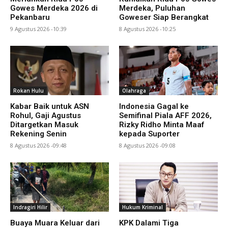
Gowes Merdeka 2026 di
Merdeka, Puluhan
Pekanbaru
Goweser Siap Berangkat
9 Agustus 2026 -10:39
8 Agustus 2026 -10:25
Rokan Hulu
Olahraga
Kabar Baik untuk ASN
Indonesia Gagal ke
Rohul, Gaji Agustus
Semifinal Piala AFF 2026,
Ditargetkan Masuk
Rizky Ridho Minta Maaf
Rekening Senin
kepada Suporter
8 Agustus 2026 -09:48
8 Agustus 2026 -09:08
Indragiri Hilir
Hukum Kriminal
Buaya Muara Keluar dari
KPK Dalami Tiga