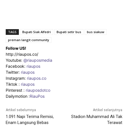
TAGS
Bupati Siak Alfedri
Bupati setir bus
bus siakuw
preman langit community
Follow US!
http://riaupos.co/
Youtube:
@riauposmedia
Facebook:
riaupos
Twitter:
riaupos
Instagram:
riaupos.co
Tiktok :
riaupos
Pinterest :
riauposdotco
Dailymotion :
RiauPos
Artikel sebelumnya
Artikel selanjutnya
1.091 Napi Terima Remisi,
Stadion Muhammad Ali Tak
Enam Langsung Bebas
Terawat