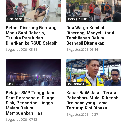
Pelalawan
Indragiri Hilir
Petani Diserang Beruang
Dua Warga Kembali
Madu Saat Bekerja,
Diserang, Monyet Liar di
Terluka Parah dan
Tembilahan Belum
Dilarikan ke RSUD Selasih
Berhasil Ditangkap
6 Agustus 2026 -08:35
6 Agustus 2026 -08:14
Siak
Pekanbaru
Pelajar SMP Tenggelam
Kabar Baik! Jalan Teratai
Saat Berenang di Sungai
Pekanbaru Mulai Dibenahi,
Siak, Pencarian Hingga
Drainase yang Lama
Malam Belum
Tertutup Kini Dibuka
Membuahkan Hasil
5 Agustus 2026 -10:37
6 Agustus 2026 -07:53