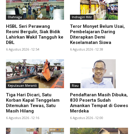
Olahraga
Indragiri Hilir
HSBL Seri Perawang
Teror Monyet Belum Usai,
Resmi Bergulir, Siak Bidik
Pembelajaran Daring
Lahirkan Wakil Tangguh ke
Diterapkan Demi
DBL
Keselamatan Siswa
6 Agustus 2026 -12:54
6 Agustus 2026 -12:38
Kepulauan Meranti
Riau
Tiga Hari Dicari, Satu
Pendaftaran Masih Dibuka,
Korban Kapal Tenggelam
830 Peserta Sudah
Ditemukan Tewas, Satu
Amankan Tempat di Gowes
Masih Hilang
Merdeka
6 Agustus 2026 -12:16
6 Agustus 2026 -12:00