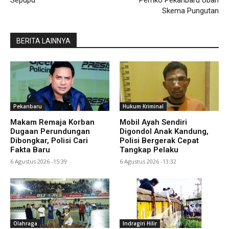
Skema Pungutan
BERITA LAINNYA
Pekanbaru
Hukum Kriminal
Makam Remaja Korban
Mobil Ayah Sendiri
Dugaan Perundungan
Digondol Anak Kandung,
Dibongkar, Polisi Cari
Polisi Bergerak Cepat
Fakta Baru
Tangkap Pelaku
6 Agustus 2026 -15:39
6 Agustus 2026 -13:32
Olahraga
Indragiri Hilir