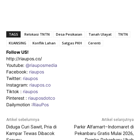
TAGS
Relokasi TNTN
Desa Pesikaian
Tanah Ulayat
TNTN
KUANSING
Konflik Lahan
Satgas PKH
Cerenti
Follow US!
http://riaupos.co/
Youtube:
@riauposmedia
Facebook:
riaupos
Twitter:
riaupos
Instagram:
riaupos.co
Tiktok :
riaupos
Pinterest :
riauposdotco
Dailymotion :
RiauPos
Artikel sebelumnya
Artikel selanjutnya
Diduga Curi Sawit, Pria di
Parkir Alfamart–Indomaret di
Kampar Tewas Dibacok
Pekanbaru Gratis Mulai 2026,
Sepupu
Pemko Pekanbaru Ubah