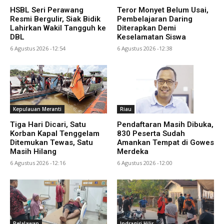
HSBL Seri Perawang
Teror Monyet Belum Usai,
Resmi Bergulir, Siak Bidik
Pembelajaran Daring
Lahirkan Wakil Tangguh ke
Diterapkan Demi
DBL
Keselamatan Siswa
6 Agustus 2026 -12:54
6 Agustus 2026 -12:38
Kepulauan Meranti
Riau
Tiga Hari Dicari, Satu
Pendaftaran Masih Dibuka,
Korban Kapal Tenggelam
830 Peserta Sudah
Ditemukan Tewas, Satu
Amankan Tempat di Gowes
Masih Hilang
Merdeka
6 Agustus 2026 -12:16
6 Agustus 2026 -12:00
Pelalawan
Indragiri Hilir