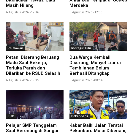
Ditemukan Tewas, Satu
Amankan Tempat di Gowes
Masih Hilang
Merdeka
6 Agustus 2026 -12:16
6 Agustus 2026 -12:00
Pelalawan
Indragiri Hilir
Petani Diserang Beruang
Dua Warga Kembali
Madu Saat Bekerja,
Diserang, Monyet Liar di
Terluka Parah dan
Tembilahan Belum
Dilarikan ke RSUD Selasih
Berhasil Ditangkap
6 Agustus 2026 -08:35
6 Agustus 2026 -08:14
Siak
Pekanbaru
Pelajar SMP Tenggelam
Kabar Baik! Jalan Teratai
Saat Berenang di Sungai
Pekanbaru Mulai Dibenahi,