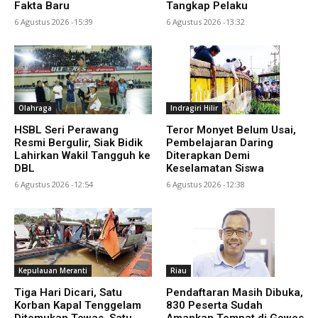
Fakta Baru
Tangkap Pelaku
6 Agustus 2026 -15:39
6 Agustus 2026 -13:32
Olahraga
Indragiri Hilir
HSBL Seri Perawang
Teror Monyet Belum Usai,
Resmi Bergulir, Siak Bidik
Pembelajaran Daring
Lahirkan Wakil Tangguh ke
Diterapkan Demi
DBL
Keselamatan Siswa
6 Agustus 2026 -12:54
6 Agustus 2026 -12:38
Kepulauan Meranti
Riau
Tiga Hari Dicari, Satu
Pendaftaran Masih Dibuka,
Korban Kapal Tenggelam
830 Peserta Sudah