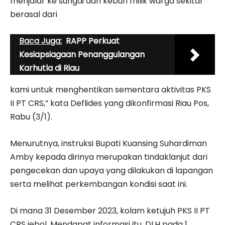
menjalar ke sungai dan kebun milik warga sekitar
berasal dari
Baca Juga:
RAPP Perkuat
Kesiapsiagaan Penanggulangan
Karhutla di Riau
kami untuk menghentikan sementara aktivitas PKS
II PT CRS,” kata Deflides yang dikonfirmasi Riau Pos,
Rabu (3/1).
Menurutnya, instruksi Bupati Kuansing Suhardiman
Amby kepada dirinya merupakan tindaklanjut dari
pengecekan dan upaya yang dilakukan di lapangan
serta melihat perkembangan kondisi saat ini.
Di mana 31 Desember 2023, kolam ketujuh PKS II PT
CRS jebol. Mendapat informasi itu, DLH pada 1