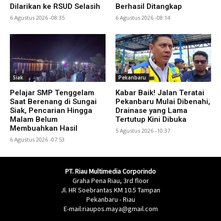
Dilarikan ke RSUD Selasih
Berhasil Ditangkap
6 Agustus 2026 -08:35
6 Agustus 2026 -08:14
Siak
Pekanbaru
Pelajar SMP Tenggelam
Kabar Baik! Jalan Teratai
Saat Berenang di Sungai
Pekanbaru Mulai Dibenahi,
Siak, Pencarian Hingga
Drainase yang Lama
Malam Belum
Tertutup Kini Dibuka
Membuahkan Hasil
5 Agustus 2026 -10:37
6 Agustus 2026 -07:53
PT. Riau Multimedia Corporindo
Graha Pena Riau, 3rd floor
Jl. HR Soebrantas KM 10.5 Tampan
Pekanbaru - Riau
E-mail:riaupos.maya@gmail.com