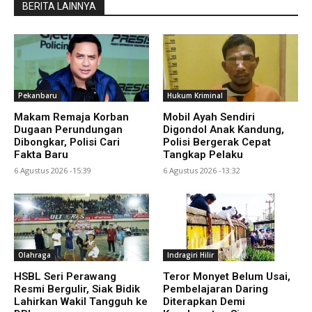
BERITA LAINNYA
Pekanbaru
Hukum Kriminal
Makam Remaja Korban
Mobil Ayah Sendiri
Dugaan Perundungan
Digondol Anak Kandung,
Dibongkar, Polisi Cari
Polisi Bergerak Cepat
Fakta Baru
Tangkap Pelaku
6 Agustus 2026 -15:39
6 Agustus 2026 -13:32
Olahraga
Indragiri Hilir
HSBL Seri Perawang
Teror Monyet Belum Usai,
Resmi Bergulir, Siak Bidik
Pembelajaran Daring
Lahirkan Wakil Tangguh ke
Diterapkan Demi