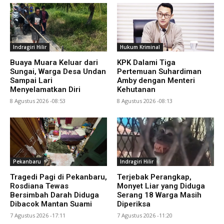
Indragiri Hilir
Hukum Kriminal
Buaya Muara Keluar dari
KPK Dalami Tiga
Sungai, Warga Desa Undan
Pertemuan Suhardiman
Sampai Lari
Amby dengan Menteri
Menyelamatkan Diri
Kehutanan
8 Agustus 2026 -08:53
8 Agustus 2026 -08:13
Pekanbaru
Indragiri Hilir
Tragedi Pagi di Pekanbaru,
Terjebak Perangkap,
Rosdiana Tewas
Monyet Liar yang Diduga
Bersimbah Darah Diduga
Serang 18 Warga Masih
Dibacok Mantan Suami
Diperiksa
7 Agustus 2026 -17:11
7 Agustus 2026 -11:20