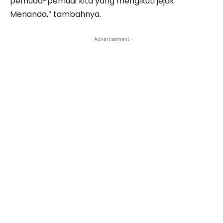
pemuda-pemudi kita yang mengikuti jejak
Menanda,” tambahnya.
- Advertisement -