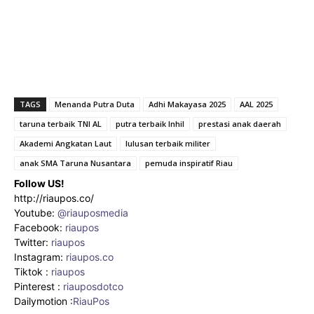
TAGS
Menanda Putra Duta
Adhi Makayasa 2025
AAL 2025
taruna terbaik TNI AL
putra terbaik Inhil
prestasi anak daerah
Akademi Angkatan Laut
lulusan terbaik militer
anak SMA Taruna Nusantara
pemuda inspiratif Riau
Follow US!
http://riaupos.co/
Youtube:
@riauposmedia
Facebook:
riaupos
Twitter:
riaupos
Instagram:
riaupos.co
Tiktok :
riaupos
Pinterest :
riauposdotco
Dailymotion :
RiauPos