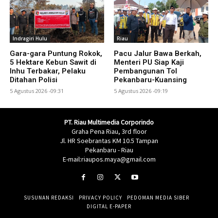
Indragiri Hulu
Riau
Gara-gara Puntung Rokok,
Pacu Jalur Bawa Berkah,
5 Hektare Kebun Sawit di
Menteri PU Siap Kaji
Inhu Terbakar, Pelaku
Pembangunan Tol
Ditahan Polisi
Pekanbaru-Kuansing
5 Agustus 2026 -09:31
5 Agustus 2026 -09:19
PT. Riau Multimedia Corporindo
Graha Pena Riau, 3rd floor
Jl. HR Soebrantas KM 10.5 Tampan
Pekanbaru - Riau
E-mail:riaupos.maya@gmail.com
SUSUNAN REDAKSI
PRIVACY POLICY
PEDOMAN MEDIA SIBER
DIGITAL E-PAPER