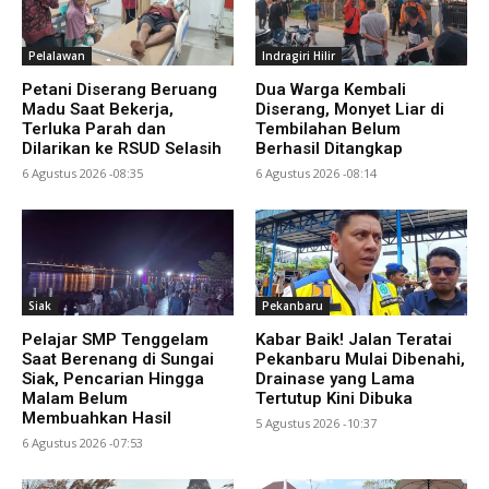
Pelalawan
Indragiri Hilir
Petani Diserang Beruang
Dua Warga Kembali
Madu Saat Bekerja,
Diserang, Monyet Liar di
Terluka Parah dan
Tembilahan Belum
Dilarikan ke RSUD Selasih
Berhasil Ditangkap
6 Agustus 2026 -08:35
6 Agustus 2026 -08:14
Siak
Pekanbaru
Pelajar SMP Tenggelam
Kabar Baik! Jalan Teratai
Saat Berenang di Sungai
Pekanbaru Mulai Dibenahi,
Siak, Pencarian Hingga
Drainase yang Lama
Malam Belum
Tertutup Kini Dibuka
Membuahkan Hasil
5 Agustus 2026 -10:37
6 Agustus 2026 -07:53