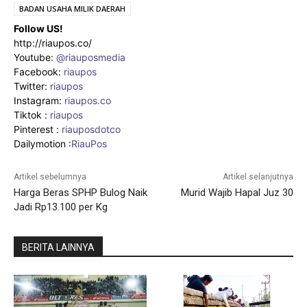
BADAN USAHA MILIK DAERAH
Follow US!
http://riaupos.co/
Youtube:
@riauposmedia
Facebook:
riaupos
Twitter:
riaupos
Instagram:
riaupos.co
Tiktok :
riaupos
Pinterest :
riauposdotco
Dailymotion :
RiauPos
Artikel sebelumnya
Artikel selanjutnya
Harga Beras SPHP Bulog Naik
Murid Wajib Hapal Juz 30
Jadi Rp13.100 per Kg
BERITA LAINNYA