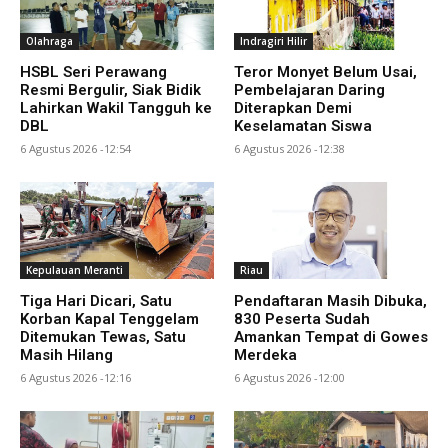
Olahraga
Indragiri Hilir
HSBL Seri Perawang
Teror Monyet Belum Usai,
Resmi Bergulir, Siak Bidik
Pembelajaran Daring
Lahirkan Wakil Tangguh ke
Diterapkan Demi
DBL
Keselamatan Siswa
6 Agustus 2026 -12:54
6 Agustus 2026 -12:38
Kepulauan Meranti
Riau
Tiga Hari Dicari, Satu
Pendaftaran Masih Dibuka,
Korban Kapal Tenggelam
830 Peserta Sudah
Ditemukan Tewas, Satu
Amankan Tempat di Gowes
Masih Hilang
Merdeka
6 Agustus 2026 -12:16
6 Agustus 2026 -12:00