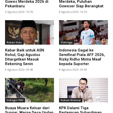
Gowes Merdeka 2026 di
Merdeka, Puluhan
Pekanbaru
Goweser Siap Berangkat
9 Agustus 2026 -10:39
8 Agustus 2026 -10:25
Rokan Hulu
Olahraga
Kabar Baik untuk ASN
Indonesia Gagal ke
Rohul, Gaji Agustus
Semifinal Piala AFF 2026,
Ditargetkan Masuk
Rizky Ridho Minta Maaf
Rekening Senin
kepada Suporter
8 Agustus 2026 -09:48
8 Agustus 2026 -09:08
Indragiri Hilir
Hukum Kriminal
Buaya Muara Keluar dari
KPK Dalami Tiga
Sungai, Warga Desa Undan
Pertemuan Suhardiman