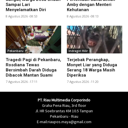
Sampai Lari
Amby dengan Menteri
Menyelamatkan Diri
Kehutanan
8 Agustus 2026 -08:53
8 Agustus 2026 -08:13
Pekanbaru
Indragiri Hilir
Tragedi Pagi di Pekanbaru,
Terjebak Perangkap,
Rosdiana Tewas
Monyet Liar yang Diduga
Bersimbah Darah Diduga
Serang 18 Warga Masih
Dibacok Mantan Suami
Diperiksa
7 Agustus 2026 -17:11
7 Agustus 2026 -11:20
PT. Riau Multimedia Corporindo
Graha Pena Riau, 3rd floor
Jl. HR Soebrantas KM 10.5 Tampan
Pekanbaru - Riau
E-mail:riaupos.maya@gmail.com