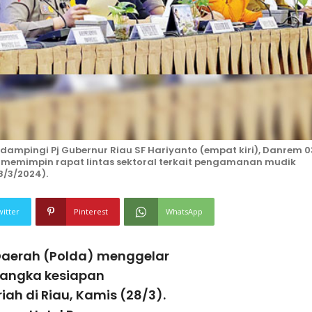
idampingi Pj Gubernur Riau SF Hariyanto (empat kiri), Danrem 0
 memimpin rapat lintas sektoral terkait pengamanan mudik
8/3/2024).
witter
Pinterest
WhatsApp
Daerah (Polda) menggelar
 rangka kesiapan
iah di Riau, Kamis (28/3).