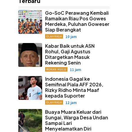
Terbaru
Go-SoC Perawang Kembali
Ramaikan Riau Pos Gowes
Merdeka, Puluhan Goweser
Siap Berangkat
10 jam
OLAHRAGA
Kabar Baik untuk ASN
Rohul, Gaji Agustus
Ditargetkan Masuk
Rekening Senin
11 jam
ROKAN HULU
Indonesia Gagal ke
Semifinal Piala AFF 2026,
Rizky Ridho Minta Maaf
kepada Suporter
12 jam
OLAHRAGA
Buaya Muara Keluar dari
Sungai, Warga Desa Undan
Sampai Lari
Menyelamatkan Diri