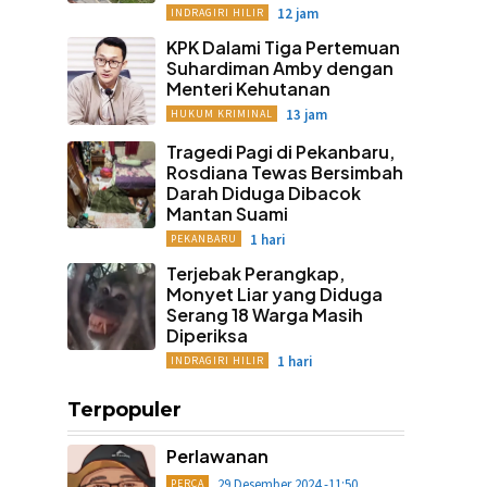
12 jam
INDRAGIRI HILIR
KPK Dalami Tiga Pertemuan
Suhardiman Amby dengan
Menteri Kehutanan
13 jam
HUKUM KRIMINAL
Tragedi Pagi di Pekanbaru,
Rosdiana Tewas Bersimbah
Darah Diduga Dibacok
Mantan Suami
1 hari
PEKANBARU
Terjebak Perangkap,
Monyet Liar yang Diduga
Serang 18 Warga Masih
Diperiksa
1 hari
INDRAGIRI HILIR
Terpopuler
Perlawanan
29 Desember 2024 -11:50
PERCA