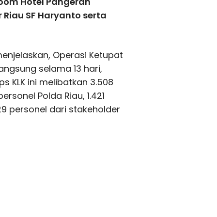
room Hotel Pangeran
r Riau SF Haryanto serta
enjelaskan, Operasi Ketupat
angsung selama 13 hari,
Ops KLK ini melibatkan 3.508
ersonel Polda Riau, 1.421
829 personel dari stakeholder