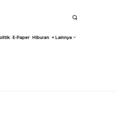
olitik
E-Paper
Hiburan
+ Lainnya