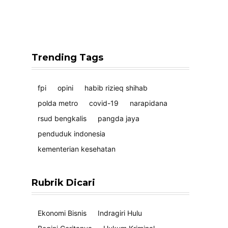
Trending Tags
fpi
opini
habib rizieq shihab
polda metro
covid-19
narapidana
rsud bengkalis
pangda jaya
penduduk indonesia
kementerian kesehatan
Rubrik Dicari
Ekonomi Bisnis
Indragiri Hulu