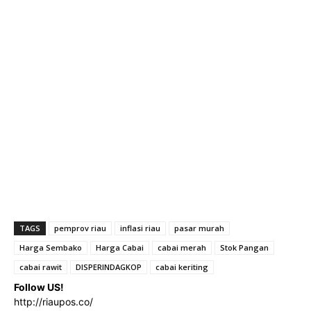
TAGS
pemprov riau
inflasi riau
pasar murah
Harga Sembako
Harga Cabai
cabai merah
Stok Pangan
cabai rawit
DISPERINDAGKOP
cabai keriting
Follow US!
http://riaupos.co/