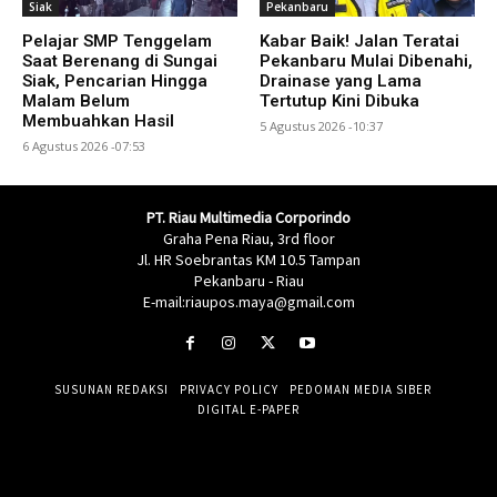
Siak
Pekanbaru
Pelajar SMP Tenggelam
Kabar Baik! Jalan Teratai
Saat Berenang di Sungai
Pekanbaru Mulai Dibenahi,
Siak, Pencarian Hingga
Drainase yang Lama
Malam Belum
Tertutup Kini Dibuka
Membuahkan Hasil
5 Agustus 2026 -10:37
6 Agustus 2026 -07:53
PT. Riau Multimedia Corporindo
Graha Pena Riau, 3rd floor
Jl. HR Soebrantas KM 10.5 Tampan
Pekanbaru - Riau
E-mail:riaupos.maya@gmail.com
SUSUNAN REDAKSI
PRIVACY POLICY
PEDOMAN MEDIA SIBER
DIGITAL E-PAPER