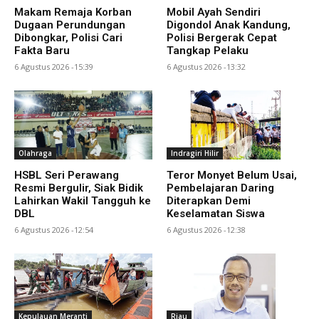
Makam Remaja Korban
Mobil Ayah Sendiri
Dugaan Perundungan
Digondol Anak Kandung,
Dibongkar, Polisi Cari
Polisi Bergerak Cepat
Fakta Baru
Tangkap Pelaku
6 Agustus 2026 -15:39
6 Agustus 2026 -13:32
Olahraga
Indragiri Hilir
HSBL Seri Perawang
Teror Monyet Belum Usai,
Resmi Bergulir, Siak Bidik
Pembelajaran Daring
Lahirkan Wakil Tangguh ke
Diterapkan Demi
DBL
Keselamatan Siswa
6 Agustus 2026 -12:54
6 Agustus 2026 -12:38
Kepulauan Meranti
Riau