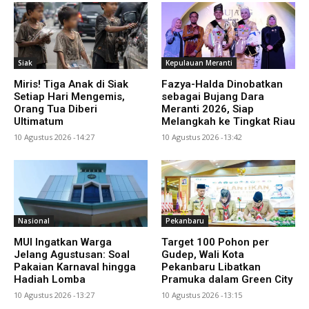
Siak
Kepulauan Meranti
Miris! Tiga Anak di Siak
Fazya-Halda Dinobatkan
Setiap Hari Mengemis,
sebagai Bujang Dara
Orang Tua Diberi
Meranti 2026, Siap
Ultimatum
Melangkah ke Tingkat Riau
10 Agustus 2026 -14:27
10 Agustus 2026 -13:42
Nasional
Pekanbaru
MUI Ingatkan Warga
Target 100 Pohon per
Jelang Agustusan: Soal
Gudep, Wali Kota
Pakaian Karnaval hingga
Pekanbaru Libatkan
Hadiah Lomba
Pramuka dalam Green City
10 Agustus 2026 -13:27
10 Agustus 2026 -13:15