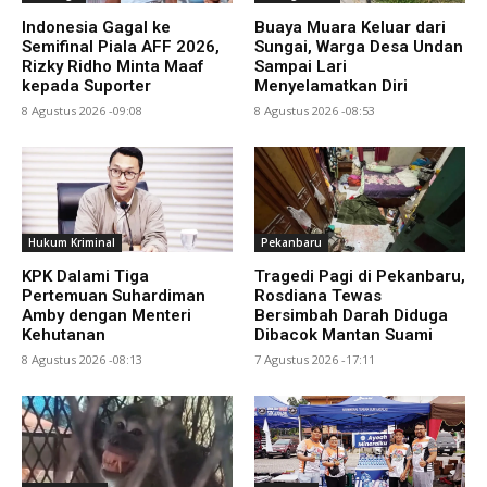
Indonesia Gagal ke
Buaya Muara Keluar dari
Semifinal Piala AFF 2026,
Sungai, Warga Desa Undan
Rizky Ridho Minta Maaf
Sampai Lari
kepada Suporter
Menyelamatkan Diri
8 Agustus 2026 -09:08
8 Agustus 2026 -08:53
Hukum Kriminal
Pekanbaru
KPK Dalami Tiga
Tragedi Pagi di Pekanbaru,
Pertemuan Suhardiman
Rosdiana Tewas
Amby dengan Menteri
Bersimbah Darah Diduga
Kehutanan
Dibacok Mantan Suami
8 Agustus 2026 -08:13
7 Agustus 2026 -17:11