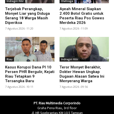
Indragiri Hilir
Olahraga
Terjebak Perangkap,
Ayeah Mineral Siapkan
Monyet Liar yang Diduga
2.400 Botol Gratis untuk
Serang 18 Warga Masih
Peserta Riau Pos Gowes
Diperiksa
Merdeka 2026
7 Agustus 2026 -11:20
7 Agustus 2026 -11:09
Riau
Indragiri Hilir
Kasus Korupsi Dana PI 10
Teror Monyet Berakhir,
Persen PHR Bergulir, Kejati
Dokter Hewan Ungkap
Riau Tetapkan 9
Dugaan Alasan Satwa Ini
Tersangka Baru
Menyerang Warga
7 Agustus 2026 -10:11
7 Agustus 2026 -09:56
PT. Riau Multimedia Corporindo
Graha Pena Riau, 3rd floor
Jl. HR Soebrantas KM 10.5 Tampan