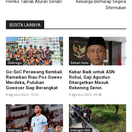
Pemko Tabrak Aturan Sendiri
Keluarga Berharap Segera
Ditemukan
BERITA LAINNYA
Olahraga
Rokan Hulu
Go-SoC Perawang Kembali
Kabar Baik untuk ASN
Ramaikan Riau Pos Gowes
Rohul, Gaji Agustus
Merdeka, Puluhan
Ditargetkan Masuk
Goweser Siap Berangkat
Rekening Senin
8 Agustus 2026 -10:25
8 Agustus 2026 -09:48
Olahraga
Indragiri Hilir