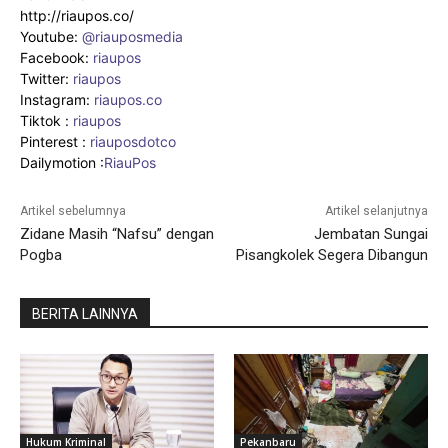
http://riaupos.co/
Youtube:
@riauposmedia
Facebook:
riaupos
Twitter:
riaupos
Instagram:
riaupos.co
Tiktok :
riaupos
Pinterest :
riauposdotco
Dailymotion :
RiauPos
Artikel sebelumnya
Artikel selanjutnya
Zidane Masih “Nafsu” dengan
Jembatan Sungai
Pogba
Pisangkolek Segera Dibangun
BERITA LAINNYA
Hukum Kriminal
Pekanbaru