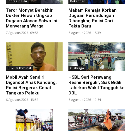
Indragiri Hilir
Pekanbaru
Teror Monyet Berakhir,
Makam Remaja Korban
Dokter Hewan Ungkap
Dugaan Perundungan
Dugaan Alasan Satwa Ini
Dibongkar, Polisi Cari
Menyerang Warga
Fakta Baru
7 Agustus 2026 -09:56
6 Agustus 2026 -15:39
Hukum Kriminal
Olahraga
Mobil Ayah Sendiri
HSBL Seri Perawang
Digondol Anak Kandung,
Resmi Bergulir, Siak Bidik
Polisi Bergerak Cepat
Lahirkan Wakil Tangguh ke
Tangkap Pelaku
DBL
6 Agustus 2026 -13:32
6 Agustus 2026 -12:54