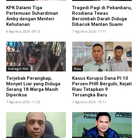
KPK Dalami Tiga
Tragedi Pagi di Pekanbaru,
Pertemuan Suhardiman
Rosdiana Tewas
Amby dengan Menteri
Bersimbah Darah Diduga
Kehutanan
Dibacok Mantan Suami
8 Agustus 2026 -08:13
7 Agustus 2026 -17:11
Indragiri Hilir
Riau
Terjebak Perangkap,
Kasus Korupsi Dana PI 10
Monyet Liar yang Diduga
Persen PHR Bergulir, Kejati
Serang 18 Warga Masih
Riau Tetapkan 9
Diperiksa
Tersangka Baru
7 Agustus 2026 -11:20
7 Agustus 2026 -10:11