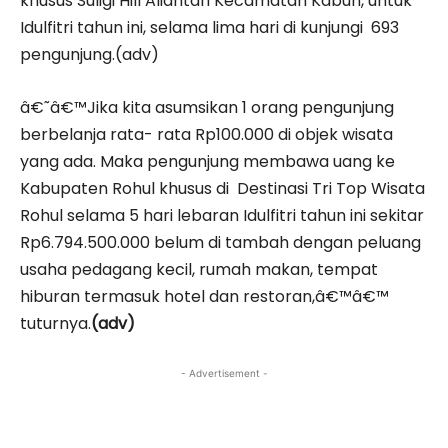
khusus Suligi Hill Aliantan Kecamatan Kabun, untuk
Idulfitri tahun ini, selama lima hari di kunjungi 693
pengunjung.(adv)
â€˜â€™Jika kita asumsikan 1 orang pengunjung
berbelanja rata- rata Rp100.000 di objek wisata
yang ada. Maka pengunjung membawa uang ke
Kabupaten Rohul khusus di Destinasi Tri Top Wisata
Rohul selama 5 hari lebaran Idulfitri tahun ini sekitar
Rp6.794.500.000 belum di tambah dengan peluang
usaha pedagang kecil, rumah makan, tempat
hiburan termasuk hotel dan restoran,â€™â€™
tuturnya.
(adv)
- Advertisement -