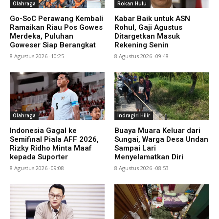
Olahraga
Rokan Hulu
Go-SoC Perawang Kembali
Kabar Baik untuk ASN
Ramaikan Riau Pos Gowes
Rohul, Gaji Agustus
Merdeka, Puluhan
Ditargetkan Masuk
Goweser Siap Berangkat
Rekening Senin
8 Agustus 2026 -10:25
8 Agustus 2026 -09:48
Olahraga
Indragiri Hilir
Indonesia Gagal ke
Buaya Muara Keluar dari
Semifinal Piala AFF 2026,
Sungai, Warga Desa Undan
Rizky Ridho Minta Maaf
Sampai Lari
kepada Suporter
Menyelamatkan Diri
8 Agustus 2026 -09:08
8 Agustus 2026 -08:53