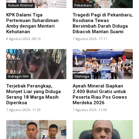
Hukum Kriminal
Pekanbaru
KPK Dalami Tiga
Tragedi Pagi di Pekanbaru,
Pertemuan Suhardiman
Rosdiana Tewas
Amby dengan Menteri
Bersimbah Darah Diduga
Kehutanan
Dibacok Mantan Suami
8 Agustus 2026 -08:13
7 Agustus 2026 -17:11
Indragiri Hilir
Olahraga
Terjebak Perangkap,
Ayeah Mineral Siapkan
Monyet Liar yang Diduga
2.400 Botol Gratis untuk
Serang 18 Warga Masih
Peserta Riau Pos Gowes
Diperiksa
Merdeka 2026
7 Agustus 2026 -11:20
7 Agustus 2026 -11:09