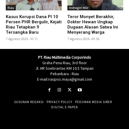
Riau
Indragiri Hilir
Kasus Korupsi Dana PI 10
Teror Monyet Berakhir,
Persen PHR Bergulir, Kejati
Dokter Hewan Ungkap
Riau Tetapkan 9
Dugaan Alasan Satwa Ini
Tersangka Baru
Menyerang Warga
7 Agustus 2026 -10:11
7 Agustus 2026 -09:56
PT. Riau Multimedia Corporindo
Graha Pena Riau, 3rd floor
Jl. HR Soebrantas KM 10.5 Tampan
Pekanbaru - Riau
E-mail:riaupos.maya@gmail.com
SUSUNAN REDAKSI
PRIVACY POLICY
PEDOMAN MEDIA SIBER
DIGITAL E-PAPER