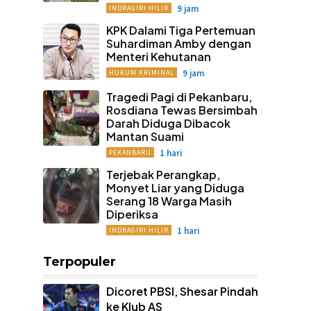
9 jam
INDRAGIRI HILIR
KPK Dalami Tiga Pertemuan
Suhardiman Amby dengan
Menteri Kehutanan
9 jam
HUKUM KRIMINAL
Tragedi Pagi di Pekanbaru,
Rosdiana Tewas Bersimbah
Darah Diduga Dibacok
Mantan Suami
1 hari
PEKANBARU
Terjebak Perangkap,
Monyet Liar yang Diduga
Serang 18 Warga Masih
Diperiksa
1 hari
INDRAGIRI HILIR
Terpopuler
Dicoret PBSI, Shesar Pindah
ke Klub AS