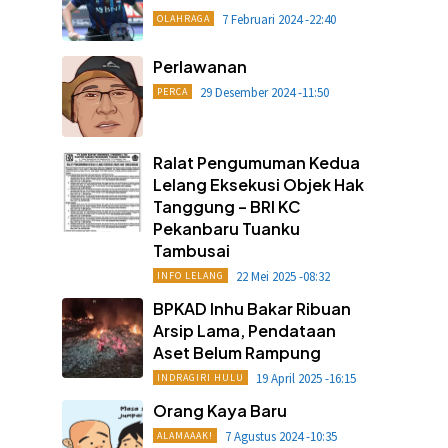
7 Februari 2024 -22:40
OLAHRAGA
Perlawanan
29 Desember 2024 -11:50
PERCA
Ralat Pengumuman Kedua
Lelang Eksekusi Objek Hak
Tanggung – BRI KC
Pekanbaru Tuanku
Tambusai
22 Mei 2025 -08:32
INFO LELANG
BPKAD Inhu Bakar Ribuan
Arsip Lama, Pendataan
Aset Belum Rampung
19 April 2025 -16:15
INDRAGIRI HULU
Orang Kaya Baru
7 Agustus 2024 -10:35
ALAMAAAK!