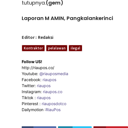
tutupnya.
(gem)
Laporan M AMIN, Pangkalankerinci
Editor :
Redaksi
Kontraktor
pelalawan
ilegal
Follow US!
http://riaupos.co/
Youtube:
@riauposmedia
Facebook:
riaupos
Twitter:
riaupos
Instagram:
riaupos.co
Tiktok :
riaupos
Pinterest :
riauposdotco
Dailymotion :
RiauPos