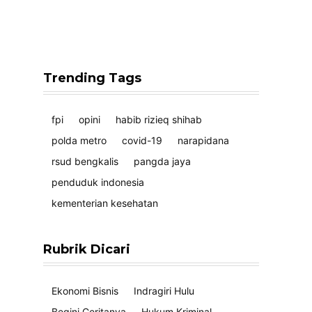
Trending Tags
fpi
opini
habib rizieq shihab
polda metro
covid-19
narapidana
rsud bengkalis
pangda jaya
penduduk indonesia
kementerian kesehatan
Rubrik Dicari
Ekonomi Bisnis
Indragiri Hulu
Begini Ceritanya
Hukum Kriminal