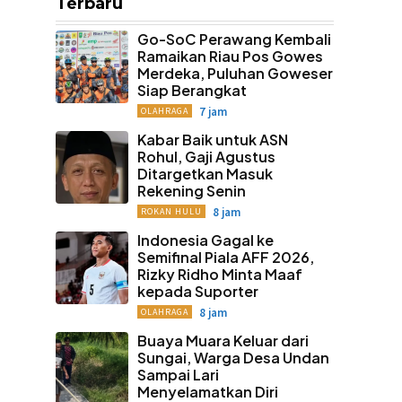
Terbaru
Go-SoC Perawang Kembali
Ramaikan Riau Pos Gowes
Merdeka, Puluhan Goweser
Siap Berangkat
7 jam
OLAHRAGA
Kabar Baik untuk ASN
Rohul, Gaji Agustus
Ditargetkan Masuk
Rekening Senin
8 jam
ROKAN HULU
Indonesia Gagal ke
Semifinal Piala AFF 2026,
Rizky Ridho Minta Maaf
kepada Suporter
8 jam
OLAHRAGA
Buaya Muara Keluar dari
Sungai, Warga Desa Undan
Sampai Lari
Menyelamatkan Diri