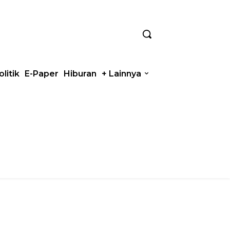
olitik
E-Paper
Hiburan
+ Lainnya