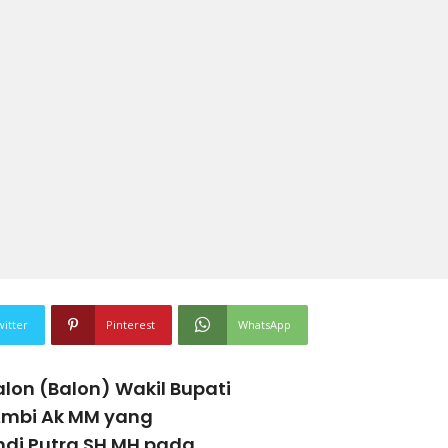
witter
Pinterest
WhatsApp
on (Balon) Wakil Bupati
Ambi Ak MM yang
di Putra SH MH pada