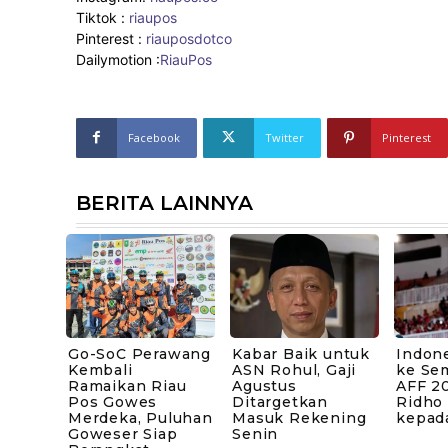
Tiktok :
riaupos
Pinterest :
riauposdotco
Dailymotion :
RiauPos
Facebook
Twitter
Pinterest
BERITA LAINNYA
Go-SoC Perawang
Kabar Baik untuk
Indone
Kembali
ASN Rohul, Gaji
ke Sem
Ramaikan Riau
Agustus
AFF 20
Pos Gowes
Ditargetkan
Ridho
Merdeka, Puluhan
Masuk Rekening
kepad
Goweser Siap
Senin