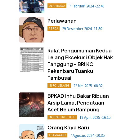
7 Februari 2024 -22:40
OLAHRAGA
Perlawanan
29 Desember 2024 -11:50
PERCA
Ralat Pengumuman Kedua
Lelang Eksekusi Objek Hak
Tanggung – BRI KC
Pekanbaru Tuanku
Tambusai
22 Mei 2025 -08:32
INFO LELANG
BPKAD Inhu Bakar Ribuan
Arsip Lama, Pendataan
Aset Belum Rampung
19 April 2025 -16:15
INDRAGIRI HULU
Orang Kaya Baru
7 Agustus 2024 -10:35
ALAMAAAK!