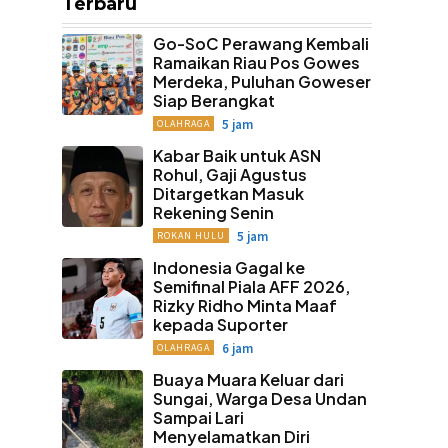
Terbaru
Go-SoC Perawang Kembali
Ramaikan Riau Pos Gowes
Merdeka, Puluhan Goweser
Siap Berangkat
5 jam
OLAHRAGA
Kabar Baik untuk ASN
Rohul, Gaji Agustus
Ditargetkan Masuk
Rekening Senin
5 jam
ROKAN HULU
Indonesia Gagal ke
Semifinal Piala AFF 2026,
Rizky Ridho Minta Maaf
kepada Suporter
6 jam
OLAHRAGA
Buaya Muara Keluar dari
Sungai, Warga Desa Undan
Sampai Lari
Menyelamatkan Diri