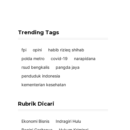
Trending Tags
fpi
opini
habib rizieq shihab
polda metro
covid-19
narapidana
rsud bengkalis
pangda jaya
penduduk indonesia
kementerian kesehatan
Rubrik Dicari
Ekonomi Bisnis
Indragiri Hulu
Begini Ceritanya
Hukum Kriminal