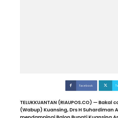
Facebook
T
TELUKKUANTAN (RIAUPOS.CO) — Bakal cal
(Wabup) Kuansing, Drs H Suhardiman 
mendampingi Balon Bupati Kuansing An