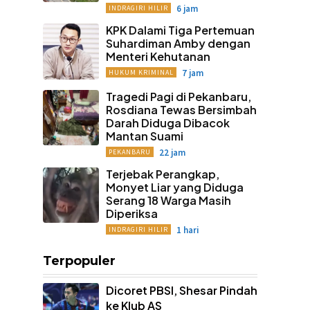
6 jam
INDRAGIRI HILIR
KPK Dalami Tiga Pertemuan
Suhardiman Amby dengan
Menteri Kehutanan
7 jam
HUKUM KRIMINAL
Tragedi Pagi di Pekanbaru,
Rosdiana Tewas Bersimbah
Darah Diduga Dibacok
Mantan Suami
22 jam
PEKANBARU
Terjebak Perangkap,
Monyet Liar yang Diduga
Serang 18 Warga Masih
Diperiksa
1 hari
INDRAGIRI HILIR
Terpopuler
Dicoret PBSI, Shesar Pindah
ke Klub AS