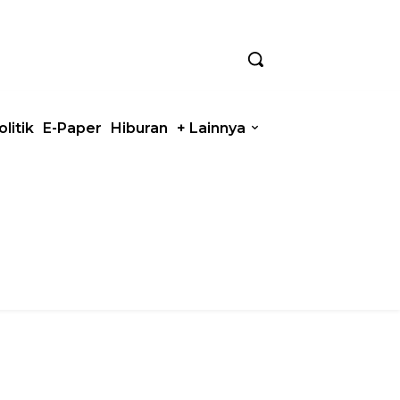
olitik
E-Paper
Hiburan
+ Lainnya