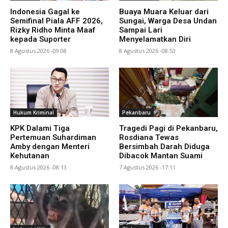
Indonesia Gagal ke
Buaya Muara Keluar dari
Semifinal Piala AFF 2026,
Sungai, Warga Desa Undan
Rizky Ridho Minta Maaf
Sampai Lari
kepada Suporter
Menyelamatkan Diri
8 Agustus 2026 -09:08
8 Agustus 2026 -08:53
Hukum Kriminal
Pekanbaru
KPK Dalami Tiga
Tragedi Pagi di Pekanbaru,
Pertemuan Suhardiman
Rosdiana Tewas
Amby dengan Menteri
Bersimbah Darah Diduga
Kehutanan
Dibacok Mantan Suami
8 Agustus 2026 -08:13
7 Agustus 2026 -17:11