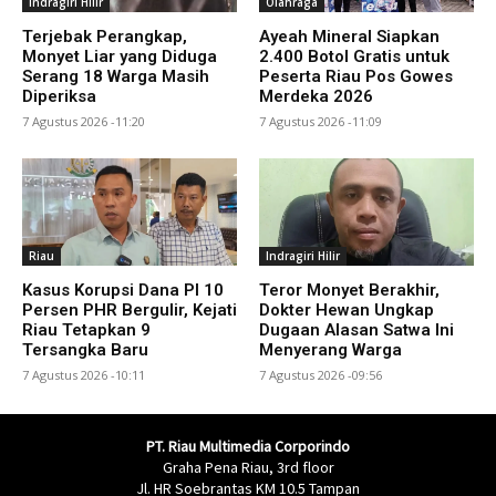
Indragiri Hilir
Olahraga
Terjebak Perangkap,
Ayeah Mineral Siapkan
Monyet Liar yang Diduga
2.400 Botol Gratis untuk
Serang 18 Warga Masih
Peserta Riau Pos Gowes
Diperiksa
Merdeka 2026
7 Agustus 2026 -11:20
7 Agustus 2026 -11:09
Riau
Indragiri Hilir
Kasus Korupsi Dana PI 10
Teror Monyet Berakhir,
Persen PHR Bergulir, Kejati
Dokter Hewan Ungkap
Riau Tetapkan 9
Dugaan Alasan Satwa Ini
Tersangka Baru
Menyerang Warga
7 Agustus 2026 -10:11
7 Agustus 2026 -09:56
PT. Riau Multimedia Corporindo
Graha Pena Riau, 3rd floor
Jl. HR Soebrantas KM 10.5 Tampan