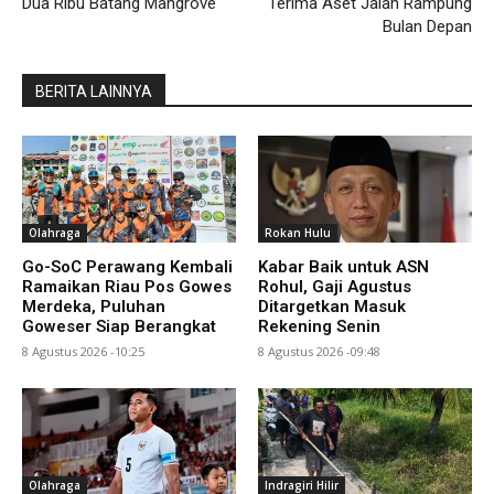
Dua Ribu Batang Mangrove
Terima Aset Jalan Rampung
Bulan Depan
BERITA LAINNYA
Olahraga
Rokan Hulu
Go-SoC Perawang Kembali
Kabar Baik untuk ASN
Ramaikan Riau Pos Gowes
Rohul, Gaji Agustus
Merdeka, Puluhan
Ditargetkan Masuk
Goweser Siap Berangkat
Rekening Senin
8 Agustus 2026 -10:25
8 Agustus 2026 -09:48
Olahraga
Indragiri Hilir