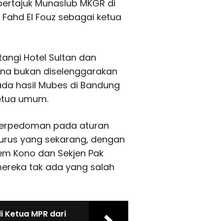
 bertajuk Munaslub MKGR di
 Fahd El Fouz sebagai ketua
ngi Hotel Sultan dan
ena bukan diselenggarakan
ada hasil Mubes di Bandung
etua umum.
p berpedoman pada aturan
urus yang sekarang, dengan
em Kono dan Sekjen Pak
mereka tak ada yang salah
 Ketua MPR dari