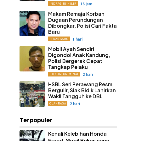
16 jam
INDRAGIRI HILIR
Makam Remaja Korban
Dugaan Perundungan
Dibongkar, Polisi Cari Fakta
Baru
1 hari
PEKANBARU
Mobil Ayah Sendiri
Digondol Anak Kandung,
Polisi Bergerak Cepat
Tangkap Pelaku
2 hari
HUKUM KRIMINAL
HSBL Seri Perawang Resmi
Bergulir, Siak Bidik Lahirkan
Wakil Tangguh ke DBL
2 hari
OLAHRAGA
Terpopuler
Kenali Kelebihan Honda
Freed, Mobil Bekas yang