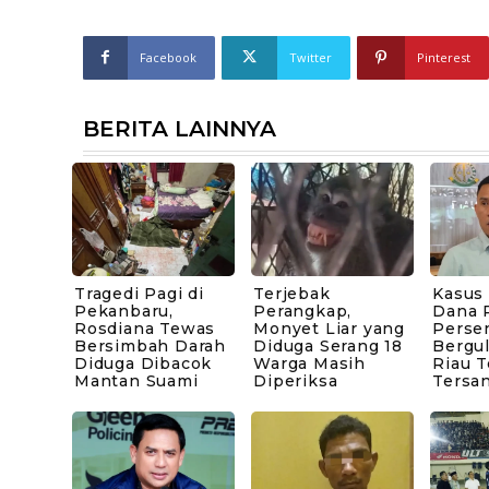
Facebook
Twitter
Pinterest
BERITA LAINNYA
Tragedi Pagi di
Terjebak
Kasus
Pekanbaru,
Perangkap,
Dana P
Rosdiana Tewas
Monyet Liar yang
Perse
Bersimbah Darah
Diduga Serang 18
Bergul
Diduga Dibacok
Warga Masih
Riau 
Mantan Suami
Diperiksa
Tersa