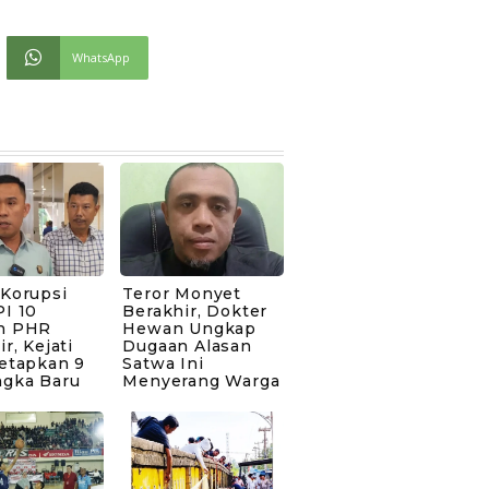
WhatsApp
 Korupsi
Teror Monyet
I 10
Berakhir, Dokter
n PHR
Hewan Ungkap
ir, Kejati
Dugaan Alasan
Tetapkan 9
Satwa Ini
ngka Baru
Menyerang Warga