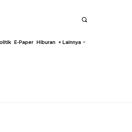
olitik
E-Paper
Hiburan
+ Lainnya