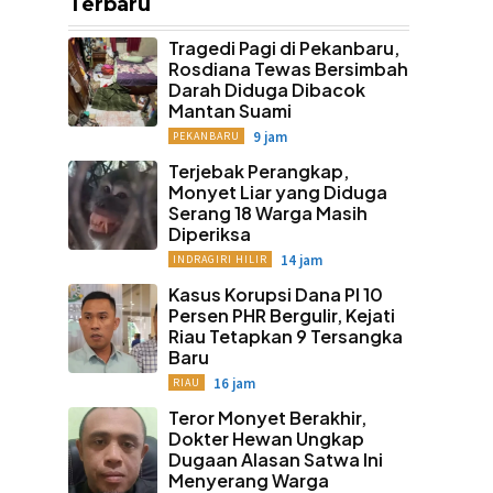
Terbaru
Tragedi Pagi di Pekanbaru,
Rosdiana Tewas Bersimbah
Darah Diduga Dibacok
Mantan Suami
9 jam
PEKANBARU
Terjebak Perangkap,
Monyet Liar yang Diduga
Serang 18 Warga Masih
Diperiksa
14 jam
INDRAGIRI HILIR
Kasus Korupsi Dana PI 10
Persen PHR Bergulir, Kejati
Riau Tetapkan 9 Tersangka
Baru
16 jam
RIAU
Teror Monyet Berakhir,
Dokter Hewan Ungkap
Dugaan Alasan Satwa Ini
Menyerang Warga