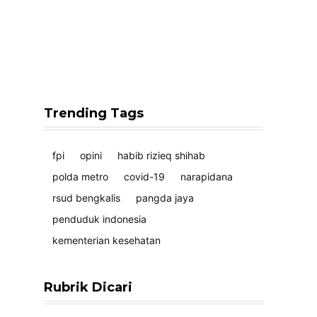
Trending Tags
fpi
opini
habib rizieq shihab
polda metro
covid-19
narapidana
rsud bengkalis
pangda jaya
penduduk indonesia
kementerian kesehatan
Rubrik Dicari