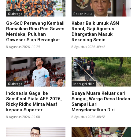
Olahraga
Rokan Hulu
Go-SoC Perawang Kembali
Kabar Baik untuk ASN
Ramaikan Riau Pos Gowes
Rohul, Gaji Agustus
Merdeka, Puluhan
Ditargetkan Masuk
Goweser Siap Berangkat
Rekening Senin
8 Agustus 2026 -10:25
8 Agustus 2026 -09:48
Olahraga
Indragiri Hilir
Indonesia Gagal ke
Buaya Muara Keluar dari
Semifinal Piala AFF 2026,
Sungai, Warga Desa Undan
Rizky Ridho Minta Maaf
Sampai Lari
kepada Suporter
Menyelamatkan Diri
8 Agustus 2026 -09:08
8 Agustus 2026 -08:53