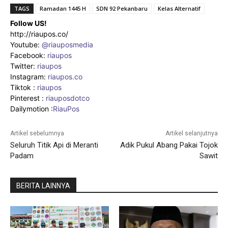
TAGS
Ramadan 1445 H
SDN 92 Pekanbaru
Kelas Alternatif
Follow US!
http://riaupos.co/
Youtube:
@riauposmedia
Facebook:
riaupos
Twitter:
riaupos
Instagram:
riaupos.co
Tiktok :
riaupos
Pinterest :
riauposdotco
Dailymotion :
RiauPos
Artikel sebelumnya
Artikel selanjutnya
Seluruh Titik Api di Meranti
Adik Pukul Abang Pakai Tojok
Padam
Sawit
BERITA LAINNYA