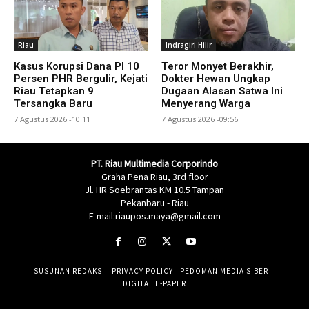
Riau
Indragiri Hilir
Kasus Korupsi Dana PI 10
Teror Monyet Berakhir,
Persen PHR Bergulir, Kejati
Dokter Hewan Ungkap
Riau Tetapkan 9
Dugaan Alasan Satwa Ini
Tersangka Baru
Menyerang Warga
7 Agustus 2026 -10:11
7 Agustus 2026 -09:56
PT. Riau Multimedia Corporindo
Graha Pena Riau, 3rd floor
Jl. HR Soebrantas KM 10.5 Tampan
Pekanbaru - Riau
E-mail:riaupos.maya@gmail.com
SUSUNAN REDAKSI
PRIVACY POLICY
PEDOMAN MEDIA SIBER
DIGITAL E-PAPER