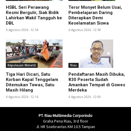
HSBL Seri Perawang
Teror Monyet Belum Usai,
Resmi Bergulir, Siak Bidik
Pembelajaran Daring
Lahirkan Wakil Tangguh ke
Diterapkan Demi
DBL
Keselamatan Siswa
6 Agustus 2026 -12:54
6 Agustus 2026 -12:38
Kepulauan Meranti
Riau
Tiga Hari Dicari, Satu
Pendaftaran Masih Dibuka,
Korban Kapal Tenggelam
830 Peserta Sudah
Ditemukan Tewas, Satu
Amankan Tempat di Gowes
Masih Hilang
Merdeka
6 Agustus 2026 -12:16
6 Agustus 2026 -12:00
PT. Riau Multimedia Corporindo
Graha Pena Riau, 3rd floor
Jl. HR Soebrantas KM 10.5 Tampan