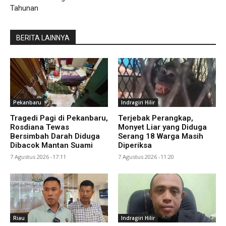
Tahunan
BERITA LAINNYA
Pekanbaru
Indragiri Hilir
Tragedi Pagi di Pekanbaru,
Terjebak Perangkap,
Rosdiana Tewas
Monyet Liar yang Diduga
Bersimbah Darah Diduga
Serang 18 Warga Masih
Dibacok Mantan Suami
Diperiksa
7 Agustus 2026 -17:11
7 Agustus 2026 -11:20
Riau
Indragiri Hilir