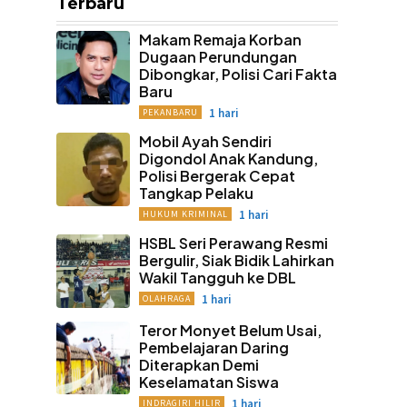
Terbaru
Makam Remaja Korban
Dugaan Perundungan
Dibongkar, Polisi Cari Fakta
Baru
1 hari
PEKANBARU
Mobil Ayah Sendiri
Digondol Anak Kandung,
Polisi Bergerak Cepat
Tangkap Pelaku
1 hari
HUKUM KRIMINAL
HSBL Seri Perawang Resmi
Bergulir, Siak Bidik Lahirkan
Wakil Tangguh ke DBL
1 hari
OLAHRAGA
Teror Monyet Belum Usai,
Pembelajaran Daring
Diterapkan Demi
Keselamatan Siswa
1 hari
INDRAGIRI HILIR