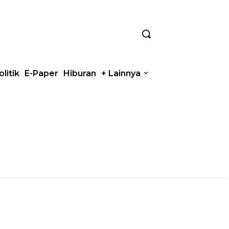
olitik
E-Paper
Hiburan
+ Lainnya