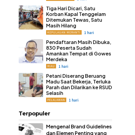
Tiga Hari Dicari, Satu
Korban Kapal Tenggelam
Ditemukan Tewas, Satu
Masih Hilang
1 hari
KEPULAUAN MERANTI
Pendaftaran Masih Dibuka,
830 Peserta Sudah
Amankan Tempat di Gowes
Merdeka
1 hari
RIAU
Petani Diserang Beruang
Madu Saat Bekerja, Terluka
Parah dan Dilarikan ke RSUD
Selasih
1 hari
PELALAWAN
Terpopuler
Mengenal Brand Guidelines
dan Elemen Penting yang