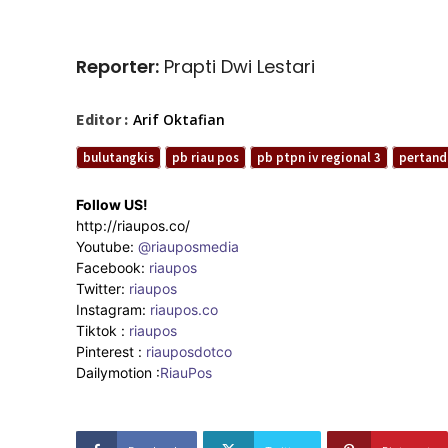
Reporter:
Prapti Dwi Lestari
Editor :
Arif Oktafian
bulutangkis
pb riau pos
pb ptpn iv regional 3
pertand
Follow US!
http://riaupos.co/
Youtube:
@riauposmedia
Facebook:
riaupos
Twitter:
riaupos
Instagram:
riaupos.co
Tiktok :
riaupos
Pinterest :
riauposdotco
Dailymotion :
RiauPos