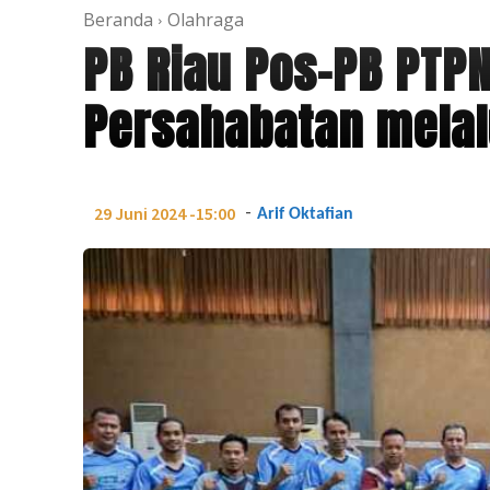
Beranda
Olahraga
PB Riau Pos-PB PTPN 
Persahabatan melal
-
29 Juni 2024 -15:00
Arif Oktafian