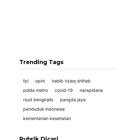
Trending Tags
fpi
opini
habib rizieq shihab
polda metro
covid-19
narapidana
rsud bengkalis
pangda jaya
penduduk indonesia
kementerian kesehatan
Rubrik Dicari