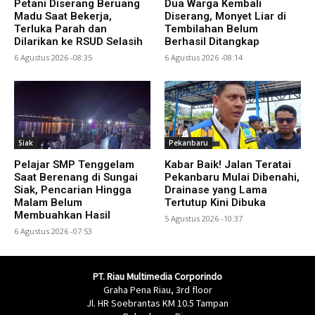
Petani Diserang Beruang
Dua Warga Kembali
Madu Saat Bekerja,
Diserang, Monyet Liar di
Terluka Parah dan
Tembilahan Belum
Dilarikan ke RSUD Selasih
Berhasil Ditangkap
6 Agustus 2026 -08:35
6 Agustus 2026 -08:14
Siak
Pekanbaru
Pelajar SMP Tenggelam
Kabar Baik! Jalan Teratai
Saat Berenang di Sungai
Pekanbaru Mulai Dibenahi,
Siak, Pencarian Hingga
Drainase yang Lama
Malam Belum
Tertutup Kini Dibuka
Membuahkan Hasil
5 Agustus 2026 -10:37
6 Agustus 2026 -07:53
PT. Riau Multimedia Corporindo
Graha Pena Riau, 3rd floor
Jl. HR Soebrantas KM 10.5 Tampan