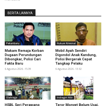
BERITA LAINNYA
Pekanbaru
Hukum Kriminal
Makam Remaja Korban
Mobil Ayah Sendiri
Dugaan Perundungan
Digondol Anak Kandung,
Dibongkar, Polisi Cari
Polisi Bergerak Cepat
Fakta Baru
Tangkap Pelaku
6 Agustus 2026 -15:39
6 Agustus 2026 -13:32
Olahraga
Indragiri Hilir
HSBL Seri Perawang
Teror Monyet Belum Usai,