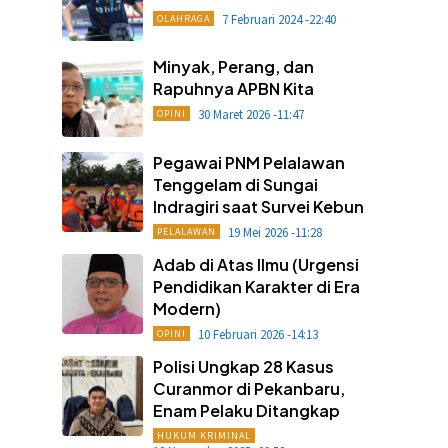
7 Februari 2024 -22:40
OLAHRAGA
Minyak, Perang, dan
Rapuhnya APBN Kita
30 Maret 2026 -11:47
OPINI
Pegawai PNM Pelalawan
Tenggelam di Sungai
Indragiri saat Survei Kebun
19 Mei 2026 -11:28
PELALAWAN
Adab di Atas Ilmu (Urgensi
Pendidikan Karakter di Era
Modern)
10 Februari 2026 -14:13
OPINI
Polisi Ungkap 28 Kasus
Curanmor di Pekanbaru,
Enam Pelaku Ditangkap
HUKUM KRIMINAL