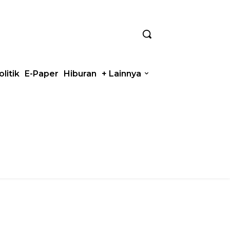
olitik
E-Paper
Hiburan
+ Lainnya