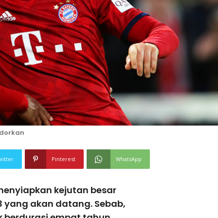
odorkan
witter
Pinterest
WhatsApp
menyiapkan kejutan besar
3 yang akan datang. Sebab,
k berdurasi empat tahun