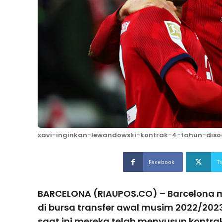
xavi-inginkan-lewandowski-kontrak-4-tahun-dis
Facebook
T
BARCELONA (RIAUPOS.CO) – Barcelona 
di bursa transfer awal musim 2022/202
saat ini mereka telah menyusun kontra