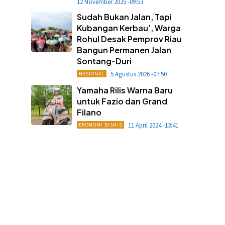
12 November 2025 -09:53
Sudah Bukan Jalan, Tapi
Kubangan Kerbau’, Warga
Rohul Desak Pemprov Riau
Bangun Permanen Jalan
Sontang-Duri
5 Agustus 2026 -07:50
NASIONAL
Yamaha Rilis Warna Baru
untuk Fazio dan Grand
Filano
11 April 2024 -13:41
EKONOMI BISNIS