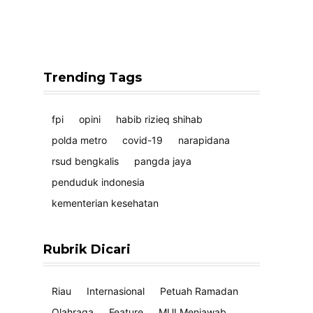
Trending Tags
fpi
opini
habib rizieq shihab
polda metro
covid-19
narapidana
rsud bengkalis
pangda jaya
penduduk indonesia
kementerian kesehatan
Rubrik Dicari
Riau
Internasional
Petuah Ramadan
Olahraga
Feature
MUI Menjawab