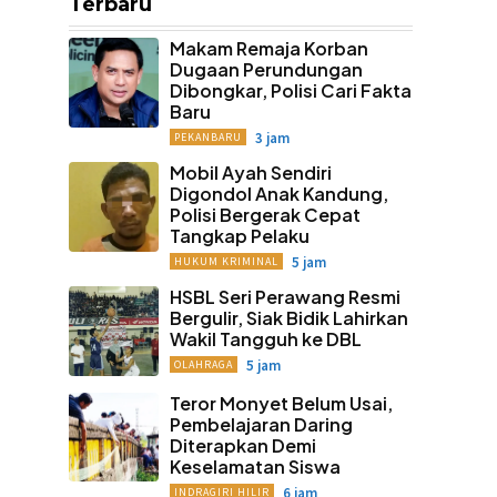
Terbaru
Makam Remaja Korban
Dugaan Perundungan
Dibongkar, Polisi Cari Fakta
Baru
3 jam
PEKANBARU
Mobil Ayah Sendiri
Digondol Anak Kandung,
Polisi Bergerak Cepat
Tangkap Pelaku
5 jam
HUKUM KRIMINAL
HSBL Seri Perawang Resmi
Bergulir, Siak Bidik Lahirkan
Wakil Tangguh ke DBL
5 jam
OLAHRAGA
Teror Monyet Belum Usai,
Pembelajaran Daring
Diterapkan Demi
Keselamatan Siswa
6 jam
INDRAGIRI HILIR