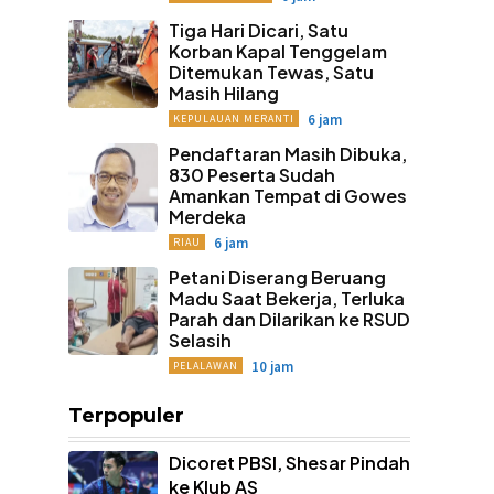
Tiga Hari Dicari, Satu
Korban Kapal Tenggelam
Ditemukan Tewas, Satu
Masih Hilang
6 jam
KEPULAUAN MERANTI
Pendaftaran Masih Dibuka,
830 Peserta Sudah
Amankan Tempat di Gowes
Merdeka
6 jam
RIAU
Petani Diserang Beruang
Madu Saat Bekerja, Terluka
Parah dan Dilarikan ke RSUD
Selasih
10 jam
PELALAWAN
Terpopuler
Dicoret PBSI, Shesar Pindah
ke Klub AS