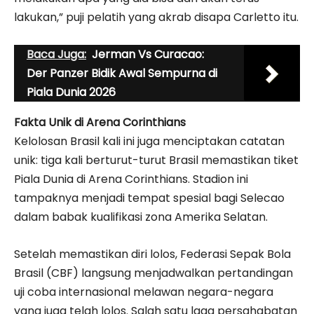
lakukan,” puji pelatih yang akrab disapa Carletto itu.
Baca Juga:
Jerman Vs Curacao:
Der Panzer Bidik Awal Sempurna di
Piala Dunia 2026
Fakta Unik di Arena Corinthians
Kelolosan Brasil kali ini juga menciptakan catatan
unik: tiga kali berturut-turut Brasil memastikan tiket
Piala Dunia di Arena Corinthians. Stadion ini
tampaknya menjadi tempat spesial bagi Selecao
dalam babak kualifikasi zona Amerika Selatan.
Setelah memastikan diri lolos, Federasi Sepak Bola
Brasil (CBF) langsung menjadwalkan pertandingan
uji coba internasional melawan negara-negara
yang juga telah lolos. Salah satu laga persahabatan