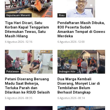
Kepulauan Meranti
Riau
Tiga Hari Dicari, Satu
Pendaftaran Masih Dibuka,
Korban Kapal Tenggelam
830 Peserta Sudah
Ditemukan Tewas, Satu
Amankan Tempat di Gowes
Masih Hilang
Merdeka
6 Agustus 2026 -12:16
6 Agustus 2026 -12:00
Pelalawan
Indragiri Hilir
Petani Diserang Beruang
Dua Warga Kembali
Madu Saat Bekerja,
Diserang, Monyet Liar di
Terluka Parah dan
Tembilahan Belum
Dilarikan ke RSUD Selasih
Berhasil Ditangkap
6 Agustus 2026 -08:35
6 Agustus 2026 -08:14