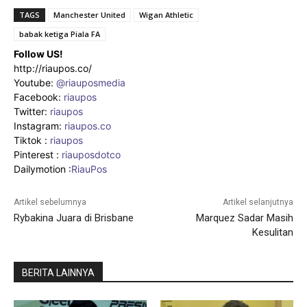
TAGS
Manchester United
Wigan Athletic
babak ketiga Piala FA
Follow US!
http://riaupos.co/
Youtube:
@riauposmedia
Facebook:
riaupos
Twitter:
riaupos
Instagram:
riaupos.co
Tiktok :
riaupos
Pinterest :
riauposdotco
Dailymotion :
RiauPos
Artikel sebelumnya
Artikel selanjutnya
Rybakina Juara di Brisbane
Marquez Sadar Masih
Kesulitan
BERITA LAINNYA