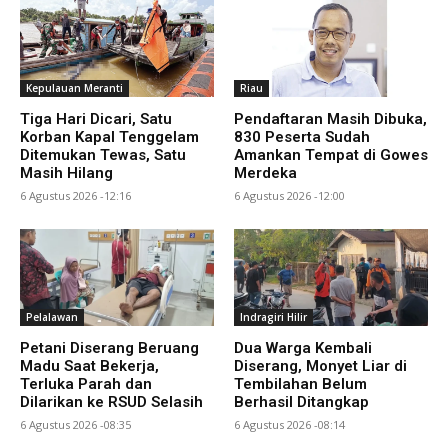
Kepulauan Meranti
Riau
Tiga Hari Dicari, Satu
Pendaftaran Masih Dibuka,
Korban Kapal Tenggelam
830 Peserta Sudah
Ditemukan Tewas, Satu
Amankan Tempat di Gowes
Masih Hilang
Merdeka
6 Agustus 2026 -12:16
6 Agustus 2026 -12:00
Pelalawan
Indragiri Hilir
Petani Diserang Beruang
Dua Warga Kembali
Madu Saat Bekerja,
Diserang, Monyet Liar di
Terluka Parah dan
Tembilahan Belum
Dilarikan ke RSUD Selasih
Berhasil Ditangkap
6 Agustus 2026 -08:35
6 Agustus 2026 -08:14