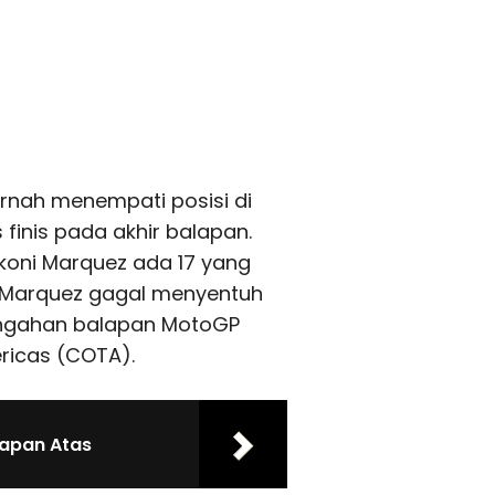
rnah menempati posisi di
finis pada akhir balapan.
akoni Marquez ada 17 yang
i Marquez gagal menyentuh
rtengahan balapan MotoGP
ericas (COTA).
Papan Atas