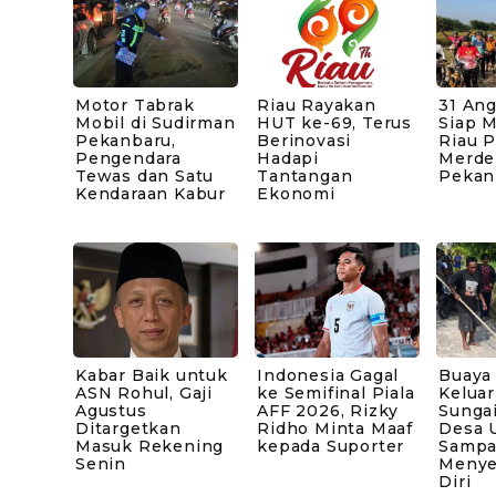
Motor Tabrak
Riau Rayakan
31 An
Mobil di Sudirman
HUT ke-69, Terus
Siap 
Pekanbaru,
Berinovasi
Riau 
Pengendara
Hadapi
Merde
Tewas dan Satu
Tantangan
Pekan
Kendaraan Kabur
Ekonomi
Kabar Baik untuk
Indonesia Gagal
Buaya
ASN Rohul, Gaji
ke Semifinal Piala
Keluar
Agustus
AFF 2026, Rizky
Sunga
Ditargetkan
Ridho Minta Maaf
Desa 
Masuk Rekening
kepada Suporter
Sampai
Senin
Menye
Diri