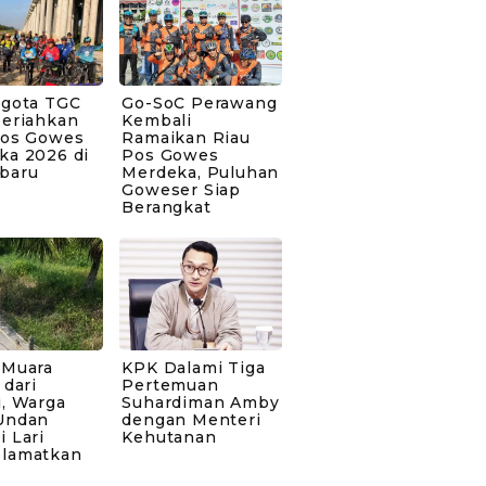
ggota TGC
Go-SoC Perawang
Meriahkan
Kembali
Pos Gowes
Ramaikan Riau
ka 2026 di
Pos Gowes
baru
Merdeka, Puluhan
Goweser Siap
Berangkat
 Muara
KPK Dalami Tiga
 dari
Pertemuan
i, Warga
Suhardiman Amby
Undan
dengan Menteri
 Lari
Kehutanan
lamatkan