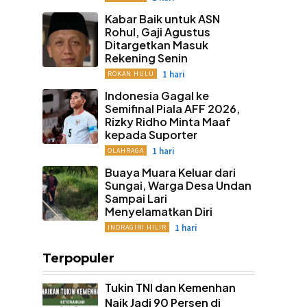
Kabar Baik untuk ASN
Rohul, Gaji Agustus
Ditargetkan Masuk
Rekening Senin
1 hari
ROKAN HULU
Indonesia Gagal ke
Semifinal Piala AFF 2026,
Rizky Ridho Minta Maaf
kepada Suporter
1 hari
OLAHRAGA
Buaya Muara Keluar dari
Sungai, Warga Desa Undan
Sampai Lari
Menyelamatkan Diri
1 hari
INDRAGIRI HILIR
Terpopuler
Tukin TNI dan Kemenhan
Naik Jadi 90 Persen di