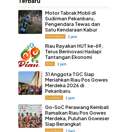
Terbaru
Motor Tabrak Mobil di
Sudirman Pekanbaru,
Pengendara Tewas dan
Satu Kendaraan Kabur
2 jam
PEKANBARU
Riau Rayakan HUT ke-69,
Terus Berinovasi Hadapi
Tantangan Ekonomi
3 jam
RIAU
31 Anggota TGC Siap
Meriahkan Riau Pos Gowes
Merdeka 2026 di
Pekanbaru
3 jam
OLAHRAGA
Go-SoC Perawang Kembali
Ramaikan Riau Pos Gowes
Merdeka, Puluhan Goweser
Siap Berangkat
1 hari
OLAHRAGA