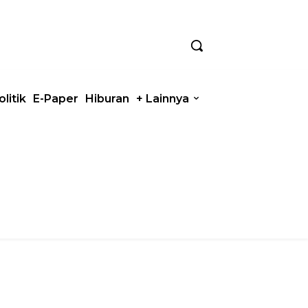
olitik
E-Paper
Hiburan
+ Lainnya