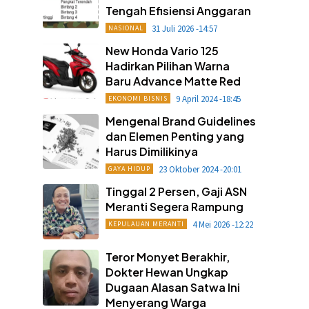
Tengah Efisiensi Anggaran
31 Juli 2026 -14:57
NASIONAL
New Honda Vario 125
Hadirkan Pilihan Warna
Baru Advance Matte Red
9 April 2024 -18:45
EKONOMI BISNIS
Mengenal Brand Guidelines
dan Elemen Penting yang
Harus Dimilikinya
23 Oktober 2024 -20:01
GAYA HIDUP
Tinggal 2 Persen, Gaji ASN
Meranti Segera Rampung
4 Mei 2026 -12:22
KEPULAUAN MERANTI
Teror Monyet Berakhir,
Dokter Hewan Ungkap
Dugaan Alasan Satwa Ini
Menyerang Warga