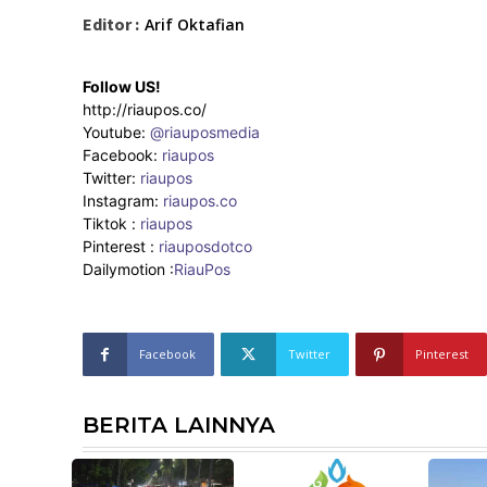
Editor :
Arif Oktafian
Follow US!
http://riaupos.co/
Youtube:
@riauposmedia
Facebook:
riaupos
Twitter:
riaupos
Instagram:
riaupos.co
Tiktok :
riaupos
Pinterest :
riauposdotco
Dailymotion :
RiauPos
Facebook
Twitter
Pinterest
BERITA LAINNYA